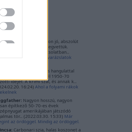
rbonari
(
profil
)
bitron79
(
profil
)
zzy1
(
profil
)
uka
(
profil
)
iss topikok
nki030:
A játék az nagyon jó, abszolút
m bántuk meg, hogy megvettük.
szont a leírásoddal kapcsolatban...
024.12.10. 16:38
)
Sötét varázslatok
védése - Párbajszakkör
ggfather:
Nagyon erős hangulattal
zza az amerikai mélydél 1950-70
zötti idejét. A krimi szál, és annak k...
024.02.20. 16:24
)
Ahol a folyami rákok
ekelnek
ggfather:
Nagyon hosszú, nagyon
ssan építkező 50-70-es évek
zépnyugat amerikájában játszódó
galmas tör...
(
2022.03.30. 15:33
)
Már
gint az ördöggel. Mindig az ördöggel.
ncsa:
Carbonari szia, halas koszonet a