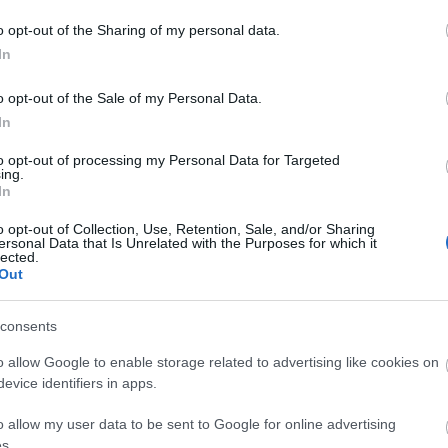
rvég
2019
skandináv krimi
Harry Hole
Jo Nesbø
Kés
o opt-out of the Sharing of my personal data.
A
In
20
20
o opt-out of the Sale of my Personal Data.
20
In
20
20
to opt-out of processing my Personal Data for Targeted
20
ing.
20
In
20
20
o opt-out of Collection, Use, Retention, Sale, and/or Sharing
20
ersonal Data that Is Unrelated with the Purposes for which it
20
lected.
To
Out
E
consents
o allow Google to enable storage related to advertising like cookies on
S
evice identifiers in apps.
GR
Ar
o allow my user data to be sent to Google for online advertising
Ku
s.