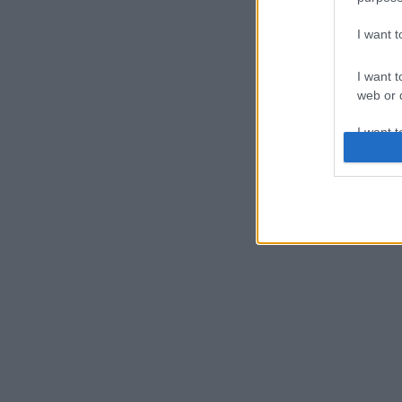
I want 
I want t
web or d
I want t
or app.
I want t
I want t
authenti