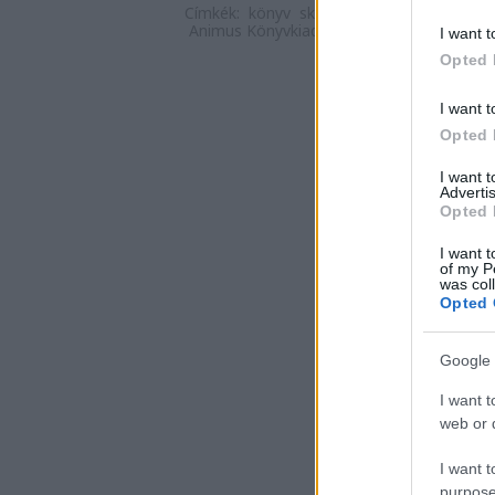
Címkék:
könyv
skandináv
könyvajánló
no
Animus Könyvkiadó
I want t
Opted 
I want t
Opted 
I want 
Advertis
Opted 
I want t
of my P
was col
Opted 
Google 
I want t
web or d
I want t
purpose