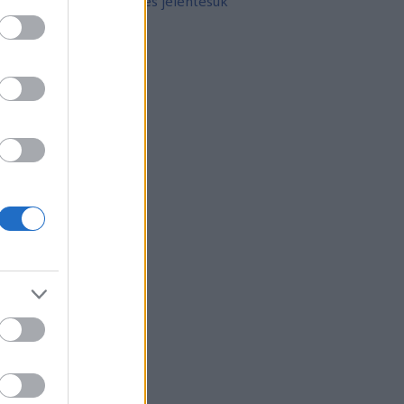
10 népszerű tetoválás és jelentésük
rchívum
21 február
(
8
)
21 január
(
31
)
20 december
(
41
)
20 november
(
32
)
20 október
(
35
)
20 szeptember
(
30
)
20 augusztus
(
31
)
20 július
(
31
)
20 június
(
29
)
20 május
(
31
)
20 április
(
30
)
vább
...
gyéb
zerzők
eni
(
profil
)
thur Arthurus
(
profil
)
ltúrPara
(
profil
)