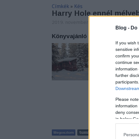
Címkék
»
Kés
Harry Hole ennél mélye
2019. november 21. 07:24
-
Arthur Art
Blog -
Do 
Könyvajánló - Jo Nesbø: Kés (H
If you wish 
Nesbø alaposan meg
sensitive in
a Harry Hole sorozat
confirm you
nekünk.
continue se
information 
further disc
participants
Downstream 
Please note
information 
deny consent
in below Go
Persona