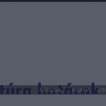
FŐOLDAL
KÖNYV
UT