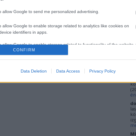
Ca
Ti
to allow Google to send me personalized advertising.
Li
He
o allow Google to enable storage related to analytics like cookies on
evice identifiers in apps.
Fr
se
o allow Google to enable storage related to functionality of the website
ne
CONFIRM
Vi
(
2
o allow Google to enable storage related to personalization.
ki
Data Deletion
Data Access
Privacy Policy
do
o allow Google to enable storage related to security, including
ho
kö
cation functionality and fraud prevention, and other user protection.
(
2
én
do
la
kö
iz
me
M0