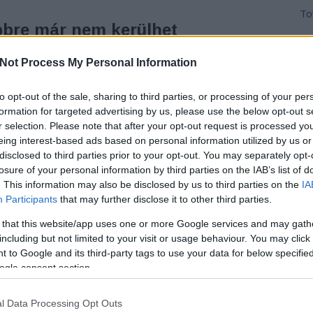
To
bbre már nem kerülhet
hurus
K
Not Process My Personal Information
arry Hole 12.)
to opt-out of the sale, sharing to third parties, or processing of your per
tépázta kedvenc alkoholista nyomozónkat, és ezzel
T
formation for targeted advertising by us, please use the below opt-out s
 eddigi 12 részének egyik legjobbját hozta el
r selection. Please note that after your opt-out request is processed y
eing interest-based ads based on personal information utilized by us or
disclosed to third parties prior to your opt-out. You may separately opt-
losure of your personal information by third parties on the IAB’s list of
. This information may also be disclosed by us to third parties on the
IA
Participants
that may further disclose it to other third parties.
 that this website/app uses one or more Google services and may gath
including but not limited to your visit or usage behaviour. You may click 
TOVÁBB
 to Google and its third-party tags to use your data for below specifi
ogle consent section.
5
komment
Tetszik
0
l Data Processing Opt Outs