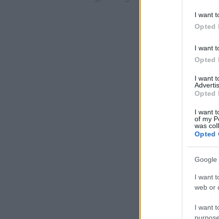
I want t
Opted 
I want t
Opted 
I want 
Advertis
Opted 
I want t
of my P
was col
Opted 
Google 
I want t
web or d
I want t
purpose