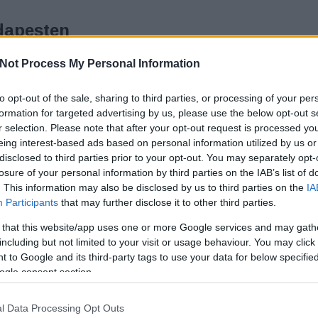
dapesten
K
Not Process My Personal Information
nk el különleges szobrok, mesés kapualjak,
tok előtt és sokszor észre sem vesszük a szépséget
to opt-out of the sale, sharing to third parties, or processing of your per
t magunk körül. Fogadjunk, hogy az alábbi néhány
T
formation for targeted advertising by us, please use the below opt-out s
bor is sokaknak újdonság lesz akkor is, ha esetleg
r selection. Please note that after your opt-out request is processed y
eing interest-based ads based on personal information utilized by us or
disclosed to third parties prior to your opt-out. You may separately opt-
losure of your personal information by third parties on the IAB’s list of
. This information may also be disclosed by us to third parties on the
IA
Participants
that may further disclose it to other third parties.
TOVÁBB
 that this website/app uses one or more Google services and may gath
including but not limited to your visit or usage behaviour. You may click 
 to Google and its third-party tags to use your data for below specifi
ogle consent section.
1
komment
Tetszik
1
kesség
szobor
szobrászat
látnivalók
2019
Liszt Ferenc
l Data Processing Opt Outs
i
Mihajlo Kolodko
Kockásfülű nyúl
Főkukac