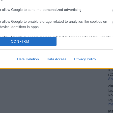
Ca
Ti
to allow Google to send me personalized advertising.
Li
He
o allow Google to enable storage related to analytics like cookies on
evice identifiers in apps.
Fr
se
o allow Google to enable storage related to functionality of the website
ne
CONFIRM
Vi
(
2
o allow Google to enable storage related to personalization.
ki
Data Deletion
Data Access
Privacy Policy
do
o allow Google to enable storage related to security, including
ho
kö
cation functionality and fraud prevention, and other user protection.
(
2
én
do
la
kö
iz
me
M0