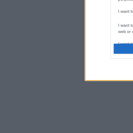
I want 
I want t
web or d
I want t
or app.
I want t
I want t
authenti