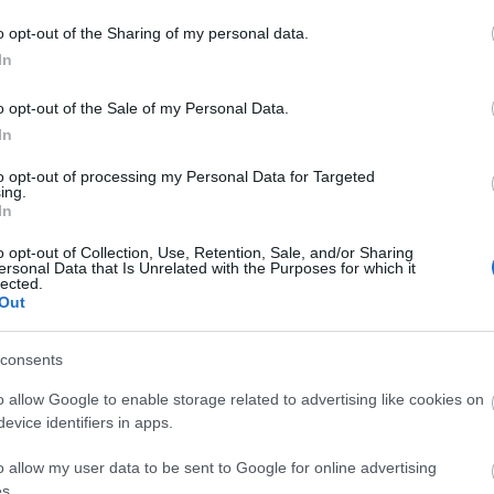
o opt-out of the Sharing of my personal data.
A
In
20
20
o opt-out of the Sale of my Personal Data.
20
In
20
20
to opt-out of processing my Personal Data for Targeted
20
ing.
20
In
20
20
o opt-out of Collection, Use, Retention, Sale, and/or Sharing
20
ersonal Data that Is Unrelated with the Purposes for which it
20
lected.
To
Out
E
consents
o allow Google to enable storage related to advertising like cookies on
S
evice identifiers in apps.
GR
Ar
o allow my user data to be sent to Google for online advertising
Ku
s.