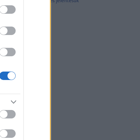
10 népszerű tetoválás és jelentésük
rchívum
21 február
(
8
)
21 január
(
31
)
20 december
(
41
)
20 november
(
32
)
20 október
(
35
)
20 szeptember
(
30
)
20 augusztus
(
31
)
20 július
(
31
)
20 június
(
29
)
20 május
(
31
)
20 április
(
30
)
vább
...
gyéb
zerzők
eni
(
profil
)
thur Arthurus
(
profil
)
ltúrPara
(
profil
)