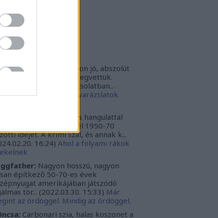
rbonari
(
profil
)
bitron79
(
profil
)
zzy1
(
profil
)
uka
(
profil
)
iss topikok
nki030:
A játék az nagyon jó, abszolút
m bántuk meg, hogy megvettük.
szont a leírásoddal kapcsolatban...
024.12.10. 16:38
)
Sötét varázslatok
védése - Párbajszakkör
ggfather:
Nagyon erős hangulattal
zza az amerikai mélydél 1950-70
zötti idejét. A krimi szál, és annak k...
024.02.20. 16:24
)
Ahol a folyami rákok
ekelnek
ggfather:
Nagyon hosszú, nagyon
ssan építkező 50-70-es évek
zépnyugat amerikájában játszódó
galmas tör...
(
2022.03.30. 15:33
)
Már
gint az ördöggel. Mindig az ördöggel.
ncsa:
Carbonari szia, halas koszonet a