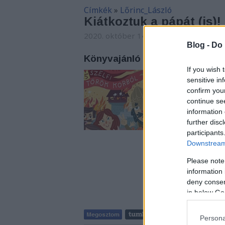
Címkék
»
Lőrinc_László
Kiátkoztuk a pápát (is)!
2020. október 14. 06:56
-
Carbonari
Blog -
Do 
Könyvajánló - Lőrinc László: 25
If you wish 
"Kiátkoztuk a pápát
sensitive in
kor "közösségi oldal
confirm you
continue se
information 
further disc
participants
Downstream 
Please note
information 
deny consent
in below Go
Persona