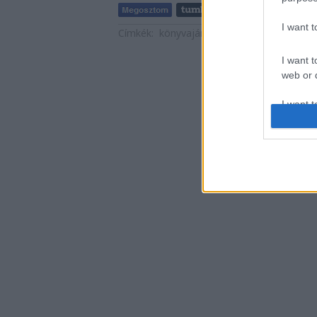
I want 
Címkék:
könyvajánló
ifjúsági irodalom
20
I want t
web or d
I want t
or app.
I want t
I want t
authenti