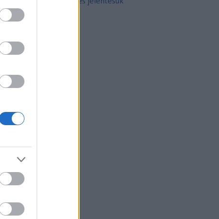
10 népszerű tetoválás és jelentésük
rchívum
21 február
(
8
)
21 január
(
31
)
20 december
(
41
)
20 november
(
32
)
20 október
(
35
)
20 szeptember
(
30
)
20 augusztus
(
31
)
20 július
(
31
)
20 június
(
29
)
20 május
(
31
)
20 április
(
30
)
vább
...
gyéb
zerzők
eni
(
profil
)
thur Arthurus
(
profil
)
ltúrPara
(
profil
)