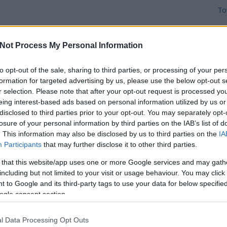
To
K
Not Process My Personal Information
 szelfi a török korból
to opt-out of the sale, sharing to third parties, or processing of your per
!Ezt mégis hogy? Offoltuk. Ennyi."Történetek a török
T
formation for targeted advertising by us, please use the below opt-out s
aiból", Lőrinc László avatott tollából.
r selection. Please note that after your opt-out request is processed y
eing interest-based ads based on personal information utilized by us or
disclosed to third parties prior to your opt-out. You may separately opt-
losure of your personal information by third parties on the IAB’s list of
. This information may also be disclosed by us to third parties on the
IA
Participants
that may further disclose it to other third parties.
 that this website/app uses one or more Google services and may gath
including but not limited to your visit or usage behaviour. You may click 
TOVÁBB
 to Google and its third-party tags to use your data for below specifi
ogle consent section.
Szólj hozzá!
Tetszik
0
l Data Processing Opt Outs