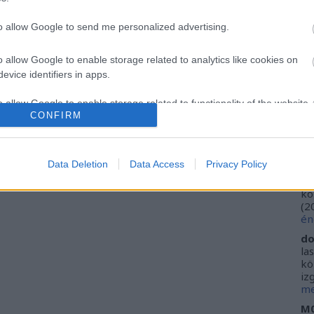
Ca
Szólj hozzá!
Tetszik
0
Ti
to allow Google to send me personalized advertising.
Li
19
Kolibri Kiadó
Lőrinc László
25 szelfi az Árpád-korból
He
o allow Google to enable storage related to analytics like cookies on
evice identifiers in apps.
Fr
se
o allow Google to enable storage related to functionality of the website
ne
CONFIRM
Vi
(
2
o allow Google to enable storage related to personalization.
ki
Data Deletion
Data Access
Privacy Policy
do
o allow Google to enable storage related to security, including
ho
kö
cation functionality and fraud prevention, and other user protection.
(
2
én
do
la
kö
iz
me
M0