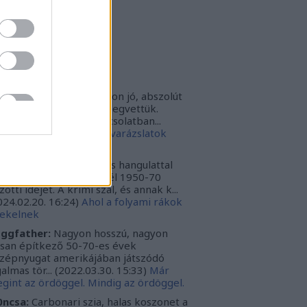
rbonari
(
profil
)
bitron79
(
profil
)
zzy1
(
profil
)
uka
(
profil
)
iss topikok
nki030:
A játék az nagyon jó, abszolút
m bántuk meg, hogy megvettük.
szont a leírásoddal kapcsolatban...
024.12.10. 16:38
)
Sötét varázslatok
védése - Párbajszakkör
ggfather:
Nagyon erős hangulattal
zza az amerikai mélydél 1950-70
zötti idejét. A krimi szál, és annak k...
024.02.20. 16:24
)
Ahol a folyami rákok
ekelnek
ggfather:
Nagyon hosszú, nagyon
ssan építkező 50-70-es évek
zépnyugat amerikájában játszódó
galmas tör...
(
2022.03.30. 15:33
)
Már
gint az ördöggel. Mindig az ördöggel.
ncsa:
Carbonari szia, halas koszonet a