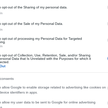
rinc László
25 szelfi a török korból
o opt-out of the Sharing of my personal data.
A
In
g a kiskamasszal a történelmet?
20
20
o opt-out of the Sale of my Personal Data.
20
In
20
20
5 szelfi az Árpád-korból
to opt-out of processing my Personal Data for Targeted
20
ing.
 a kiskamasszal, hogy utálja a történelmet? Add a
20
In
t, amely humorosan, jelenlegi
20
20
vételével szemlélteti - naná, hogy mai szlengben! - a
o opt-out of Collection, Use, Retention, Sale, and/or Sharing
20
Például I. Béla királyunk csetel IV. Henrikkel, és
ersonal Data that Is Unrelated with the Purposes for which it
20
lected.
, milyen sereg…
To
Out
E
consents
o allow Google to enable storage related to advertising like cookies on
S
evice identifiers in apps.
TOVÁBB
GR
Ar
o allow my user data to be sent to Google for online advertising
Ku
s.