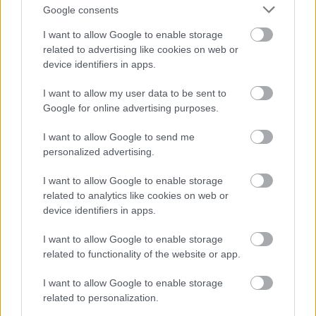
Google consents
Nincs lehetetlen...
I want to allow Google to enable storage
GReni
•
2019. május 20.
1
related to advertising like cookies on web or
device identifiers in apps.
Angliában várja a rajongókat az unikornisok
csodavilága a Unicorn Dream jóvoltából. Szeretnél
I want to allow my user data to be sent to
megülni egy mesés unikornist? Fésülgetni a
Google for online advertising purposes.
sörényét? Irány a szigetország, ahol idén nyáron
I want to allow Google to send me
London mellett számos városban is átélheted ezt az
personalized advertising.
életre szóló élményt. Az…
I want to allow Google to enable storage
related to analytics like cookies on web or
device identifiers in apps.
I want to allow Google to enable storage
related to functionality of the website or app.
I want to allow Google to enable storage
related to personalization.