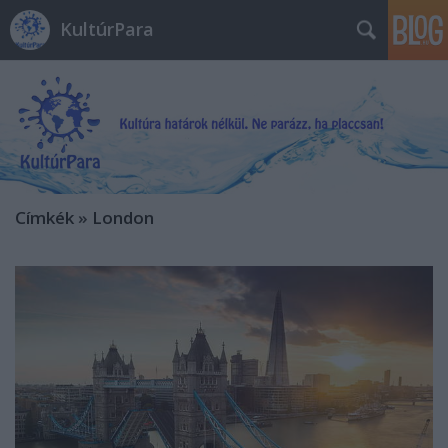
KultúrPara
Címkék
»
London