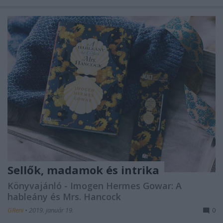
Sellők, madamok és intrika
Könyvajánló - Imogen Hermes Gowar: A
hableány és Mrs. Hancock
GReni
•
2019. január 19.
0