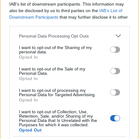
olimpiai bajnok, egy világrekorder, Charlotte
IAB’s list of downstream participants. This information may
Dujardin életéről, szárnypróbálgatásairól, útjáról a
also be disclosed by us to third parties on the
IAB’s List of
sikerig és kalandjairól csodálatos patás társaival. "A
Downstream Participants
that may further disclose it to other
díjlovaglás az összhangról szól. Olyan bizalmas
third parties.
kapcsolatot kell kiépíteni a lóval, hogy…
Please note that this website/app uses one or more Google
Personal Data Processing Opt Outs
services and may gather and store information including but
not limited to your visit or usage behaviour. You may click to
I want to opt-out of the Sharing of my
personal data.
grant or deny consent to Google and its third-party tags to
Opted In
use your data for below specified purposes in below Google
consent section.
I want to opt-out of the Sale of my
Personal Data.
Opted In
I want to opt-out of processing my
Personal Data for Targeted Advertising.
Opted In
I want to opt-out of Collection, Use,
Retention, Sale, and/or Sharing of my
Personal Data that Is Unrelated with the
Purposes for which it was collected.
Opted Out
Ellátogatnál az unikornisok földjére?