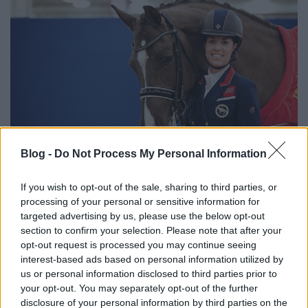
Blog -
Do Not Process My Personal Information
If you wish to opt-out of the sale, sharing to third parties, or
Egy olimpiai bajnok és táncoló lova
processing of your personal or sensitive information for
targeted advertising by us, please use the below opt-out
Könyvajánló - Charlotte Dujardin: A lány a
section to confirm your selection. Please note that after your
táncoló lovon
opt-out request is processed you may continue seeing
GReni
•
2019. június 11.
0
interest-based ads based on personal information utilized by
us or personal information disclosed to third parties prior to
your opt-out. You may separately opt-out of the further
Inspiráló történet egy kiemelkedő sportoló, egy
disclosure of your personal information by third parties on the