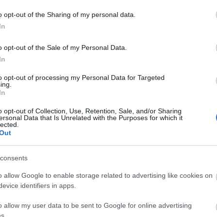
ó
mesekönyv
2020
Kolibri Kiadó
Mauri Kunnas
Mikulás és
o opt-out of the Sharing of my personal data.
A
In
20
20
o opt-out of the Sale of my Personal Data.
20
In
20
20
to opt-out of processing my Personal Data for Targeted
20
ing.
20
In
20
20
o opt-out of Collection, Use, Retention, Sale, and/or Sharing
20
ersonal Data that Is Unrelated with the Purposes for which it
20
lected.
To
Out
E
consents
o allow Google to enable storage related to advertising like cookies on
S
evice identifiers in apps.
GR
Ar
o allow my user data to be sent to Google for online advertising
Ku
s.