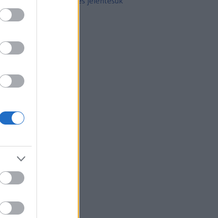
10 népszerű tetoválás és jelentésük
rchívum
21 február
(
8
)
21 január
(
31
)
20 december
(
41
)
20 november
(
32
)
20 október
(
35
)
20 szeptember
(
30
)
20 augusztus
(
31
)
20 július
(
31
)
20 június
(
29
)
20 május
(
31
)
20 április
(
30
)
vább
...
gyéb
zerzők
eni
(
profil
)
thur Arthurus
(
profil
)
ltúrPara
(
profil
)