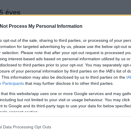
5 éves
K
Not Process My Personal Information
ikulás és a varázsdob
to opt-out of the sale, sharing to third parties, or processing of your per
 egy ötven éve elfekvő levél, egy sértődés és egy ki
T
formation for targeted advertising by us, please use the below opt-out s
tés borzolja az idegeket Mikulásfalván - íme egy
r selection. Please note that after your opt-out request is processed y
való, abszolút nem szabványos, cuki Mikulásos
eing interest-based ads based on personal information utilized by us or
disclosed to third parties prior to your opt-out. You may separately opt-
losure of your personal information by third parties on the IAB’s list of
. This information may also be disclosed by us to third parties on the
IA
Participants
that may further disclose it to other third parties.
 that this website/app uses one or more Google services and may gath
including but not limited to your visit or usage behaviour. You may click 
TOVÁBB
 to Google and its third-party tags to use your data for below specifi
ogle consent section.
Szólj hozzá!
Tetszik
0
l Data Processing Opt Outs