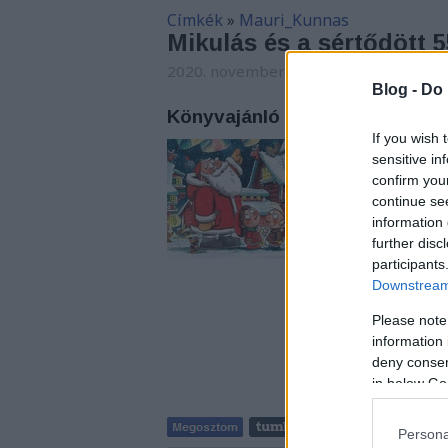
Címkék
»
Mauri_Kunnas
Mikulás és a sértődött 5
2020. november 25. 00:10
-
Carbonari
Blog -
Do 
Könyvajánló - Mauri Kunnas: M
If you wish 
A Mikulás megfázott,
sensitive in
nem beszélt félreér
confirm you
egyszerűen szeretni
continue se
történet!
information 
further disc
participants
Downstream 
Please note
information 
deny consent
in below Go
Persona