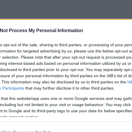
K
Not Process My Personal Information
mmiért egészen
aki titkot rejteget. Valakit megcsalnak.Valaki pedig
to opt-out of the sale, sharing to third parties, or processing of your per
T
ágot szolgáltasson." A Könyvmolyképző Kiadó elhozta
formation for targeted advertising by us, please use the below opt-out s
 Anna második regényét is. Az első könyve nem volt
r selection. Please note that after your opt-out request is processed y
k ellenére tetszett, így kíváncsian vártam ezúttal
eing interest-based ads based on personal information utilized by us or
disclosed to third parties prior to your opt-out. You may separately opt-
losure of your personal information by third parties on the IAB’s list of
. This information may also be disclosed by us to third parties on the
IA
Participants
that may further disclose it to other third parties.
 that this website/app uses one or more Google services and may gath
TOVÁBB
including but not limited to your visit or usage behaviour. You may click 
 to Google and its third-party tags to use your data for below specifi
ogle consent section.
Szólj hozzá!
Tetszik
0