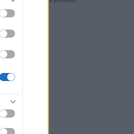
10 népszerű tetoválás és jelentésük
rchívum
21 február
(
8
)
21 január
(
31
)
20 december
(
41
)
20 november
(
32
)
20 október
(
35
)
20 szeptember
(
30
)
20 augusztus
(
31
)
20 július
(
31
)
20 június
(
29
)
20 május
(
31
)
20 április
(
30
)
vább
...
gyéb
lépés
gisztráció
zerzők
eni
(
profil
)