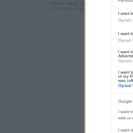
Persona
Címkék:
könyv
kortárs
könyvajánló
2020
Istók Anna
Arany Pöttyös
I want t
Opted 
I want t
Opted 
I want 
Advertis
Opted 
I want t
of my P
was col
Opted 
Google 
I want t
web or d
I want t