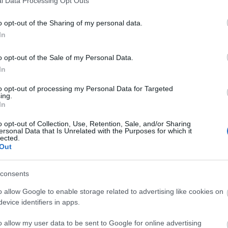
l Data Processing Opt Outs
Budapest
KMK
Semmiért egészen
Könyvmolyképző Kiadó
o opt-out of the Sharing of my personal data.
A
In
20
20
20
o opt-out of the Sale of my Personal Data.
20
In
20
20
to opt-out of processing my Personal Data for Targeted
20
ing.
20
In
20
20
o opt-out of Collection, Use, Retention, Sale, and/or Sharing
20
ersonal Data that Is Unrelated with the Purposes for which it
lected.
To
Out
E
consents
Be
Re
o allow Google to enable storage related to advertising like cookies on
evice identifiers in apps.
S
o allow my user data to be sent to Google for online advertising
GR