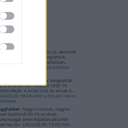
thur Arthurus
(
profil
)
ltúrPara
(
profil
)
rbonari
(
profil
)
bitron79
(
profil
)
zzy1
(
profil
)
uka
(
profil
)
iss topikok
nki030:
A játék az nagyon jó, abszolút
m bántuk meg, hogy megvettük.
szont a leírásoddal kapcsolatban...
024.12.10. 16:38
)
Sötét varázslatok
védése - Párbajszakkör
ggfather:
Nagyon erős hangulattal
zza az amerikai mélydél 1950-70
zötti idejét. A krimi szál, és annak k...
024.02.20. 16:24
)
Ahol a folyami rákok
ekelnek
ggfather:
Nagyon hosszú, nagyon
ssan építkező 50-70-es évek
zépnyugat amerikájában játszódó
galmas tör...
(
2022.03.30. 15:33
)
Már