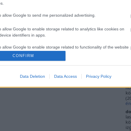
s.
Ar
Ku
Ca
to allow Google to send me personalized advertising.
Ti
Li
o allow Google to enable storage related to analytics like cookies on
He
evice identifiers in apps.
Fr
o allow Google to enable storage related to functionality of the website
se
CONFIRM
ne
Vi
o allow Google to enable storage related to personalization.
(
2
ki
Data Deletion
Data Access
Privacy Policy
o allow Google to enable storage related to security, including
do
cation functionality and fraud prevention, and other user protection.
ho
kö
(
2
én
do
la
kö
iz