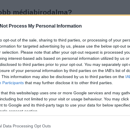
gyobb médiabirodalma?
urus
K
Not Process My Personal Information
tódlás
to opt-out of the sale, sharing to third parties, or processing of your per
sú sorozatai méltán felveszik a versenyt a
T
formation for targeted advertising by us, please use the below opt-out s
okkal és a Netflix-szel is. Egyik gyöngyszemük a
r selection. Please note that after your opt-out request is processed y
l tartó Succession, magyarul Utódlás. A főszerepben
eing interest-based ads based on personal information utilized by us or
család áll, és a családi cég, egy hatalmas…
disclosed to third parties prior to your opt-out. You may separately opt-
losure of your personal information by third parties on the IAB’s list of
. This information may also be disclosed by us to third parties on the
IA
Participants
that may further disclose it to other third parties.
 that this website/app uses one or more Google services and may gath
including but not limited to your visit or usage behaviour. You may click 
TOVÁBB
 to Google and its third-party tags to use your data for below specifi
ogle consent section.
6
komment
Tetszik
0
l Data Processing Opt Outs