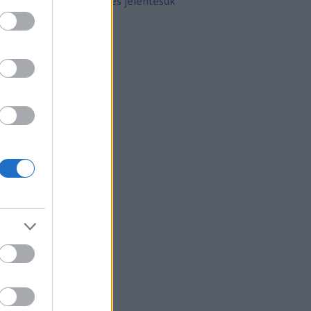
10 népszerű tetoválás és jelentésük
rchívum
21 február
(
8
)
21 január
(
31
)
20 december
(
41
)
20 november
(
32
)
20 október
(
35
)
20 szeptember
(
30
)
20 augusztus
(
31
)
20 július
(
31
)
20 június
(
29
)
20 május
(
31
)
20 április
(
30
)
vább
...
gyéb
zerzők
eni
(
profil
)
thur Arthurus
(
profil
)
ltúrPara
(
profil
)