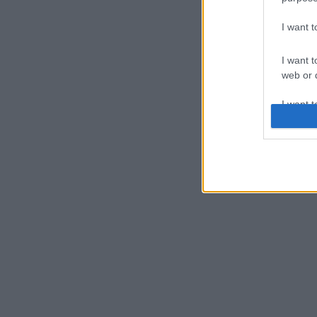
I want 
I want t
web or d
I want t
or app.
I want t
I want t
authenti