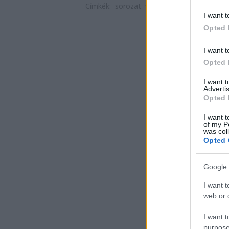
Címkék:
sorozat
film
szórakozás
2018
H
I want t
Opted 
I want t
Opted 
I want 
Advertis
Opted 
I want t
of my P
was col
Opted 
Google 
I want t
web or d
I want t
purpose