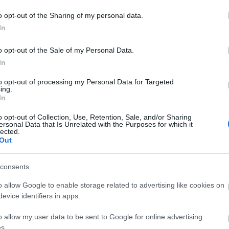
BO GO
HBO
Utódlás
Succession
o opt-out of the Sharing of my personal data.
A
In
20
20
o opt-out of the Sale of my Personal Data.
20
In
20
20
to opt-out of processing my Personal Data for Targeted
20
ing.
20
In
20
20
o opt-out of Collection, Use, Retention, Sale, and/or Sharing
20
ersonal Data that Is Unrelated with the Purposes for which it
20
lected.
To
Out
E
consents
o allow Google to enable storage related to advertising like cookies on
S
evice identifiers in apps.
GR
Ar
o allow my user data to be sent to Google for online advertising
Ku
s.