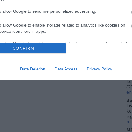
Ca
Ti
to allow Google to send me personalized advertising.
Li
He
o allow Google to enable storage related to analytics like cookies on
evice identifiers in apps.
Fr
se
o allow Google to enable storage related to functionality of the website
ne
CONFIRM
Vi
(
2
o allow Google to enable storage related to personalization.
ki
Data Deletion
Data Access
Privacy Policy
do
o allow Google to enable storage related to security, including
ho
kö
cation functionality and fraud prevention, and other user protection.
(
2
én
do
la
kö
iz
me
M0