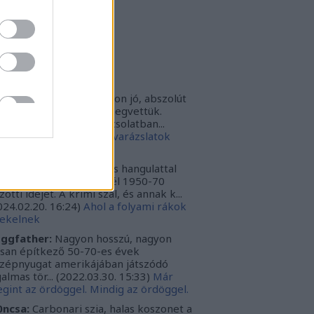
rbonari
(
profil
)
bitron79
(
profil
)
zzy1
(
profil
)
uka
(
profil
)
iss topikok
nki030:
A játék az nagyon jó, abszolút
m bántuk meg, hogy megvettük.
szont a leírásoddal kapcsolatban...
024.12.10. 16:38
)
Sötét varázslatok
védése - Párbajszakkör
ggfather:
Nagyon erős hangulattal
zza az amerikai mélydél 1950-70
zötti idejét. A krimi szál, és annak k...
024.02.20. 16:24
)
Ahol a folyami rákok
ekelnek
ggfather:
Nagyon hosszú, nagyon
ssan építkező 50-70-es évek
zépnyugat amerikájában játszódó
galmas tör...
(
2022.03.30. 15:33
)
Már
gint az ördöggel. Mindig az ördöggel.
ncsa:
Carbonari szia, halas koszonet a