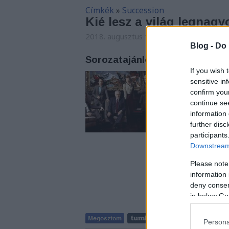
Címkék
»
Succession
Kié lesz a világ legna
2018. augusztus 12. 07:50
-
Arthur Arth
Blog -
Do 
Sorozatajánló: Succession - U
If you wish 
Az HBO saját gyártá
sensitive in
hagyományos sorozat
confirm you
jelenleg 10. részné
continue se
egy gazdag amerikai 
information 
further disc
participants
Downstream 
Please note
information 
deny consent
in below Go
Persona