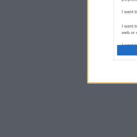
I want 
I want t
web or d
I want t
or app.
I want t
I want t
authenti