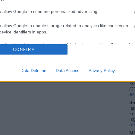
Ca
Ti
to allow Google to send me personalized advertising.
Li
He
o allow Google to enable storage related to analytics like cookies on
evice identifiers in apps.
Fr
se
o allow Google to enable storage related to functionality of the website
ne
CONFIRM
Vi
(
2
o allow Google to enable storage related to personalization.
ki
Data Deletion
Data Access
Privacy Policy
do
o allow Google to enable storage related to security, including
ho
kö
cation functionality and fraud prevention, and other user protection.
(
2
én
do
la
kö
iz
me
M0