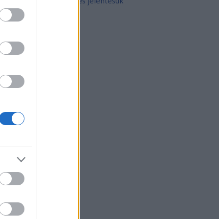
10 népszerű tetoválás és jelentésük
rchívum
21 február
(
8
)
21 január
(
31
)
20 december
(
41
)
20 november
(
32
)
20 október
(
35
)
20 szeptember
(
30
)
20 augusztus
(
31
)
20 július
(
31
)
20 június
(
29
)
20 május
(
31
)
20 április
(
30
)
vább
...
gyéb
zerzők
eni
(
profil
)
thur Arthurus
(
profil
)
ltúrPara
(
profil
)