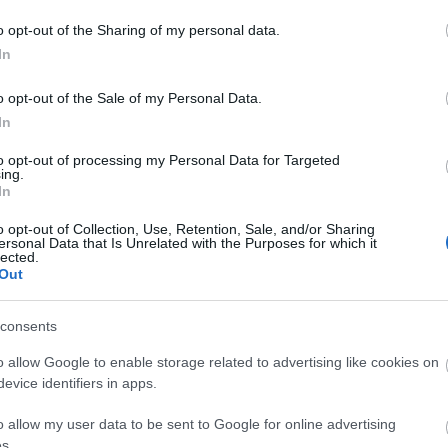
. Század Kiadó
Szőlőskert Provence-ban
Ruth Kelly
o opt-out of the Sharing of my personal data.
A
In
20
20
o opt-out of the Sale of my Personal Data.
20
In
20
20
to opt-out of processing my Personal Data for Targeted
20
ing.
20
In
20
20
o opt-out of Collection, Use, Retention, Sale, and/or Sharing
20
ersonal Data that Is Unrelated with the Purposes for which it
20
lected.
To
Out
E
consents
o allow Google to enable storage related to advertising like cookies on
S
evice identifiers in apps.
GR
Ar
o allow my user data to be sent to Google for online advertising
Ku
s.