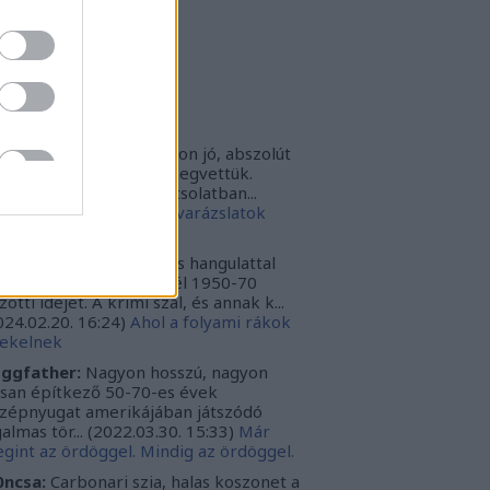
rbonari
(
profil
)
bitron79
(
profil
)
zzy1
(
profil
)
uka
(
profil
)
iss topikok
nki030:
A játék az nagyon jó, abszolút
m bántuk meg, hogy megvettük.
szont a leírásoddal kapcsolatban...
024.12.10. 16:38
)
Sötét varázslatok
védése - Párbajszakkör
ggfather:
Nagyon erős hangulattal
zza az amerikai mélydél 1950-70
zötti idejét. A krimi szál, és annak k...
024.02.20. 16:24
)
Ahol a folyami rákok
ekelnek
ggfather:
Nagyon hosszú, nagyon
ssan építkező 50-70-es évek
zépnyugat amerikájában játszódó
galmas tör...
(
2022.03.30. 15:33
)
Már
gint az ördöggel. Mindig az ördöggel.
ncsa:
Carbonari szia, halas koszonet a