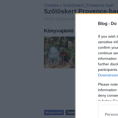
Címkék
»
Szőlőskert_Provence-ban
Szőlőskert Provence-ba
2020. szeptember 15. 12:06
-
Carbonar
Blog -
Do 
Könyvajánló - Ruth Kelly: Sző
If you wish 
Érdekel, mi történik
sensitive in
családot, és tapra k
confirm you
Kelly Szőlőskert Pr
continue se
Kiadó gondozásában 
information 
származnak.
further disc
participants
Downstream 
Please note
information 
deny consent
in below Go
Persona