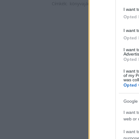
Címkék:
könyvajánló
romantikus
2020
21
I want t
Opted 
I want t
Opted 
I want 
Advertis
Opted 
I want t
of my P
was col
Opted 
Google 
I want t
web or d
I want t
purpose