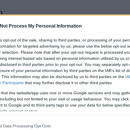
n
i
K
Not Process My Personal Information
lőskert Provence-ban
to opt-out of the sale, sharing to third parties, or processing of your per
, amikor egy 43 éves asszonytól elvesznek otthont,
T
formation for targeted advertising by us, please use the below opt-out s
ell állnia? Hát.. valami olyasmi, mint amit Ruth
r selection. Please note that after your opt-out request is processed y
ovence-ban című könyve tárgyal, amely a 21. Század
eing interest-based ads based on personal information utilized by us or
jelent meg.A képek a szerző Twitter oldaláról
disclosed to third parties prior to your opt-out. You may separately opt-
losure of your personal information by third parties on the IAB’s list of
. This information may also be disclosed by us to third parties on the
IA
Participants
that may further disclose it to other third parties.
 that this website/app uses one or more Google services and may gath
including but not limited to your visit or usage behaviour. You may click 
TOVÁBB
 to Google and its third-party tags to use your data for below specifi
ogle consent section.
Szólj hozzá!
Tetszik
0
l Data Processing Opt Outs