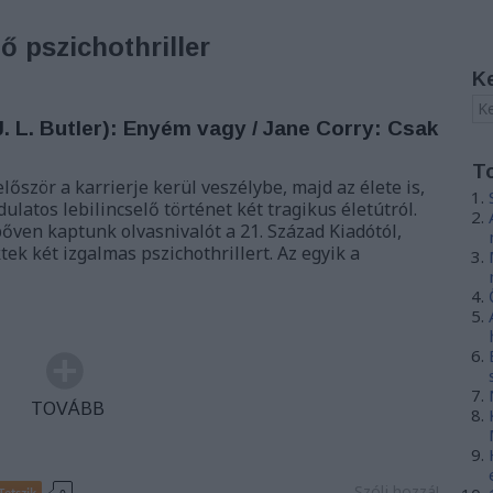
ő pszichothriller
K
. L. Butler): Enyém vagy / Jane Corry: Csak
T
lőször a karrierje kerül veszélybe, majd az élete is,
dulatos lebilincselő történet két tragikus életútról.
őven kaptunk olvasnivalót a 21. Század Kiadótól,
ek két izgalmas pszichothrillert. Az egyik a
TOVÁBB
Szólj hozzá!
Tetszik