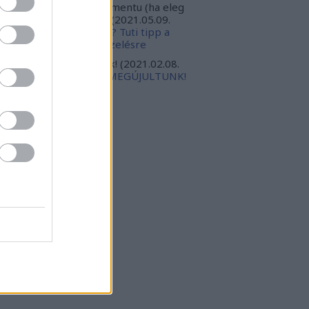
ppert, valoszinuleg eletmentu (ha eleg
orsak leszunk). Torte...
(
2021.05.09.
:46
)
Megesz a tyúktetű? Tuti tipp a
llékhatások nélküli kezelésre
gabursch:
Isten veletek!
(
2021.02.08.
:18
)
ELKÖLTÖZTÜNK, MEGÚJULTUNK!