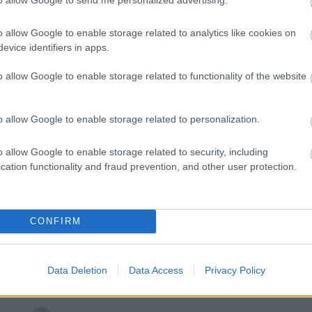
ti
TOVÁBB
gy
19
o allow Google to enable storage related to analytics like cookies on
me
evice identifiers in apps.
Szólj hozzá!
Tetszik
0
gi
11
o allow Google to enable storage related to functionality of the website
-ház
Tasmina Perry
Türkizkék óceán
:)
o allow Google to enable storage related to personalization.
o allow Google to enable storage related to security, including
cation functionality and fraud prevention, and other user protection.
Sztárok ügyvédje
mire hajlandó az ember, hogy a félrelépését ne kapja
íres ügyvédi iroda erős cápái, ismerik-e az
CONFIRM
van az a pénz, amiért bármi kapható - de mennyi az
Data Deletion
Data Access
Privacy Policy