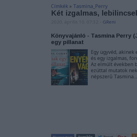
Címkék
»
Tasmina_Perry
Két izgalmas, lebilincsel
2020. április 10. 07:32
-
GReni
Könyvajánló - Tasmina Perry (J
egy pillanat
Egy ügyvéd, akinek e
és egy izgalmas, for
Az elmúlt években b
ezúttal mutatok nekt
népszerű Tasmina…