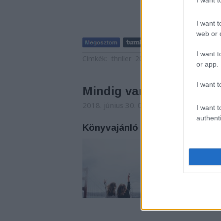
I want t
web or d
I want t
Címkék:
thriller
2018
Könyvajánló
Ulpius
or app.
I want t
Mindig van az a pénz
2018. június 30. 05:12
-
Carbonari
I want t
authenti
Könyvajánló - Tasmina Perry: 
Híres sztár páros - 
szárnyára a sajtó? H
emberséget? Mindig 
elég a bűnért?