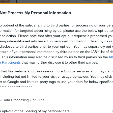
0
önyvajánló
2020
pszichothriller
21. Század Kiadó
Jane Corry
gy pillanat
J. L. Butler
Enyém vagy
Not Process My Personal Information
A
20
20
to opt-out of the sale, sharing to third parties, or processing of your per
20
formation for targeted advertising by us, please use the below opt-out s
20
r selection. Please note that after your opt-out request is processed y
20
eing interest-based ads based on personal information utilized by us or
20
20
disclosed to third parties prior to your opt-out. You may separately opt-
A család barátja
20
losure of your personal information by third parties on the IAB’s list of
. Most szedheted a sátorfádat. Ennyi.
20
. This information may also be disclosed by us to third parties on the
IA
20
Participants
that may further disclose it to other third parties.
20
To
 that this website/app uses one or more Google services and may gath
including but not limited to your visit or usage behaviour. You may click 
 to Google and its third-party tags to use your data for below specifi
E
ogle consent section.
S
l Data Processing Opt Outs
GR
Ar
TOVÁBB
Ku
o opt-out of the Sharing of my personal data.