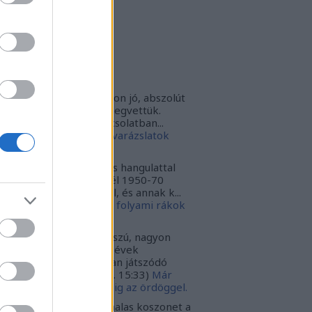
rbonari
(
profil
)
bitron79
(
profil
)
zzy1
(
profil
)
uka
(
profil
)
iss topikok
nki030:
A játék az nagyon jó, abszolút
m bántuk meg, hogy megvettük.
szont a leírásoddal kapcsolatban...
024.12.10. 16:38
)
Sötét varázslatok
védése - Párbajszakkör
ggfather:
Nagyon erős hangulattal
zza az amerikai mélydél 1950-70
zötti idejét. A krimi szál, és annak k...
024.02.20. 16:24
)
Ahol a folyami rákok
ekelnek
ggfather:
Nagyon hosszú, nagyon
ssan építkező 50-70-es évek
zépnyugat amerikájában játszódó
galmas tör...
(
2022.03.30. 15:33
)
Már
gint az ördöggel. Mindig az ördöggel.
ncsa:
Carbonari szia, halas koszonet a