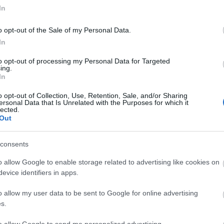
Ca
In
Ti
Li
Szólj hozzá!
Tetszik
0
o opt-out of the Sale of my Personal Data.
He
ad Kiadó
Tasmina Perry
A család barátja
In
Fr
to opt-out of processing my Personal Data for Targeted
ing.
se
rt lett öngyilkos?
In
ne
Vi
o opt-out of Collection, Use, Retention, Sale, and/or Sharing
(
2
ersonal Data that Is Unrelated with the Purposes for which it
ki
lected.
Türkizkék óceán
Out
do
d, felelősségteljes, jól menő munkahely, szerető
ho
yilkos lett a férfi.A feleség tudni akarja, mi miért
kö
consents
(
2
reje megbirkózni a valósággal?
én
o allow Google to enable storage related to advertising like cookies on
do
evice identifiers in apps.
la
kö
o allow my user data to be sent to Google for online advertising
iz
s.
me
M0
to allow Google to send me personalized advertising.