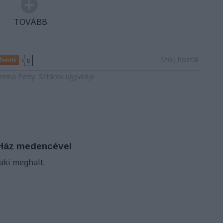
TOVÁBB
Szólj hozzá!
Tetszik
0
mina Perry
Sztárok ügyvédje
 Ház medencével
laki meghalt.