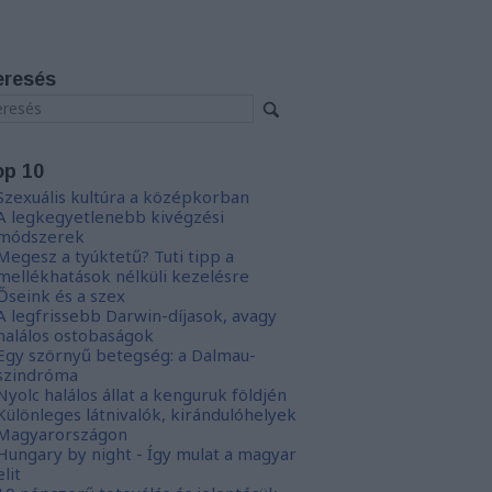
eresés
op 10
Szexuális kultúra a középkorban
A legkegyetlenebb kivégzési
módszerek
Megesz a tyúktetű? Tuti tipp a
mellékhatások nélküli kezelésre
Őseink és a szex
A legfrissebb Darwin-díjasok, avagy
halálos ostobaságok
Egy szörnyű betegség: a Dalmau-
szindróma
Nyolc halálos állat a kenguruk földjén
Különleges látnivalók, kirándulóhelyek
Magyarországon
Hungary by night - Így mulat a magyar
elit