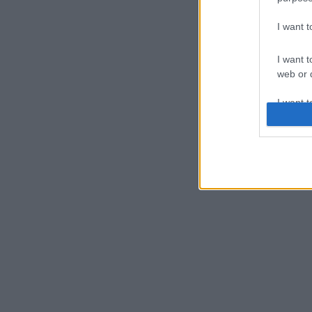
I want 
I want t
web or d
I want t
or app.
I want t
I want t
authenti