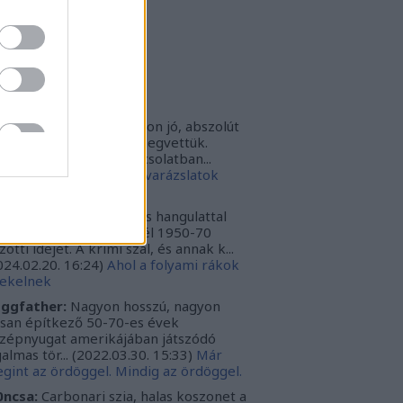
rbonari
(
profil
)
bitron79
(
profil
)
zzy1
(
profil
)
uka
(
profil
)
iss topikok
nki030:
A játék az nagyon jó, abszolút
m bántuk meg, hogy megvettük.
szont a leírásoddal kapcsolatban...
024.12.10. 16:38
)
Sötét varázslatok
védése - Párbajszakkör
ggfather:
Nagyon erős hangulattal
zza az amerikai mélydél 1950-70
zötti idejét. A krimi szál, és annak k...
024.02.20. 16:24
)
Ahol a folyami rákok
ekelnek
ggfather:
Nagyon hosszú, nagyon
ssan építkező 50-70-es évek
zépnyugat amerikájában játszódó
galmas tör...
(
2022.03.30. 15:33
)
Már
gint az ördöggel. Mindig az ördöggel.
ncsa:
Carbonari szia, halas koszonet a