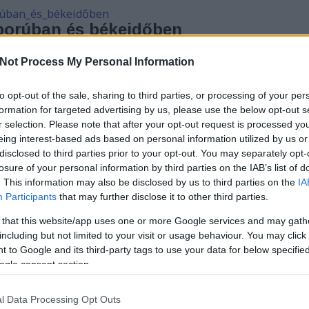
úban_és_békeidőben
orúban és békeidőben
rus
K
Not Process My Personal Information
 Természettudomány háborúban és
to opt-out of the sale, sharing to third parties, or processing of your per
T
formation for targeted advertising by us, please use the below opt-out s
ítették előre a világot mindig is, miközben benne mi
r selection. Please note that after your opt-out request is processed y
nk, az utóbbi párezer évben vajmi keveset
eing interest-based ads based on personal information utilized by us or
 a tudományos felfedezések és a kísérletek miatt
disclosed to third parties prior to your opt-out. You may separately opt-
. Hogy ez jó-e vagy rossz, mindenki döntse el maga -
losure of your personal information by third parties on the IAB’s list of
yörgy…
. This information may also be disclosed by us to third parties on the
IA
Participants
that may further disclose it to other third parties.
 that this website/app uses one or more Google services and may gath
including but not limited to your visit or usage behaviour. You may click 
 to Google and its third-party tags to use your data for below specifi
TOVÁBB
ogle consent section.
l Data Processing Opt Outs
Szólj hozzá!
Tetszik