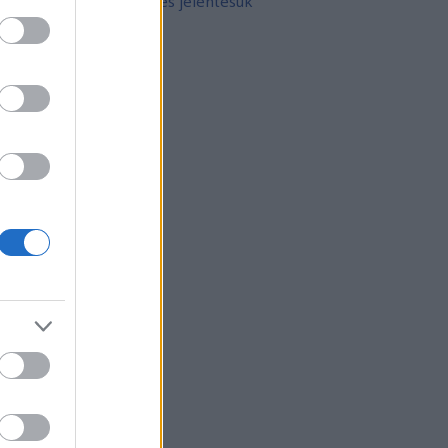
10 népszerű tetoválás és jelentésük
rchívum
21 február
(
8
)
21 január
(
31
)
20 december
(
41
)
20 november
(
32
)
20 október
(
35
)
20 szeptember
(
30
)
20 augusztus
(
31
)
20 július
(
31
)
20 június
(
29
)
20 május
(
31
)
20 április
(
30
)
vább
...
gyéb
zerzők
eni
(
profil
)
thur Arthurus
(
profil
)
ltúrPara
(
profil
)