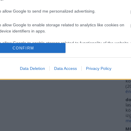
Ca
Ti
to allow Google to send me personalized advertising.
Li
He
o allow Google to enable storage related to analytics like cookies on
evice identifiers in apps.
Fr
se
o allow Google to enable storage related to functionality of the website
ne
CONFIRM
Vi
(
2
o allow Google to enable storage related to personalization.
ki
Data Deletion
Data Access
Privacy Policy
do
o allow Google to enable storage related to security, including
ho
kö
cation functionality and fraud prevention, and other user protection.
(
2
én
do
la
kö
iz
me
M0