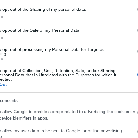
0
o opt-out of the Sharing of my personal data.
jánló
kémia
természettudomány
2020
tudománytörténet
udomány háborúban és békeidőben
A
In
20
20
o opt-out of the Sale of my Personal Data.
20
In
20
20
to opt-out of processing my Personal Data for Targeted
20
ing.
20
In
20
20
o opt-out of Collection, Use, Retention, Sale, and/or Sharing
20
ersonal Data that Is Unrelated with the Purposes for which it
20
lected.
To
Out
E
consents
o allow Google to enable storage related to advertising like cookies on
S
evice identifiers in apps.
GR
Ar
o allow my user data to be sent to Google for online advertising
Ku
s.