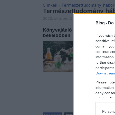
Címkék
»
Természettudomány_hábor
Természettudomány háb
2020. október 24. 07:00
-
Arthur Arthu
Blog -
Do 
Könyvajánló - Inzelt György:
békeidőben
If you wish 
sensitive in
A felfedezések lend
confirm you
magunk, a működésü
continue se
változott. De mégis
information 
tartunk ma ott, ahol
further disc
de addig is Inzelt G
participants
Downstream 
Please note
information 
deny consent
in below Go
Persona