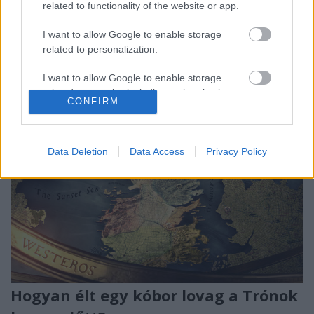
Elérkeztünk a Game of Thrones új részéhez is, már
related to functionality of the website or app.
csak kettő van hátra. Mi várható? Hát nem gyönyörű?
Oké, azt hiszem, simán szívbajt kapnék, ha leszállna
I want to allow Google to enable storage
elém úgy, ahogy Jon elé szállt le...
related to personalization.
I want to allow Google to enable storage
related to security, including authentication
CONFIRM
functionality and fraud prevention, and other
user protection.
Data Deletion
Data Access
Privacy Policy
Hogyan élt egy kóbor lovag a Trónok