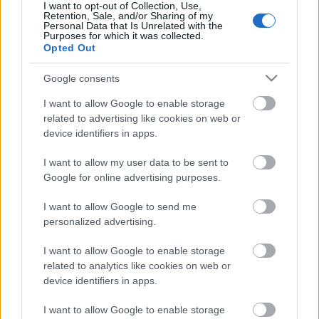
I want to opt-out of Collection, Use,
Retention, Sale, and/or Sharing of my
Personal Data that Is Unrelated with the
Purposes for which it was collected.
Opted Out
Google consents
I want to allow Google to enable storage
related to advertising like cookies on web or
device identifiers in apps.
I want to allow my user data to be sent to
Google for online advertising purposes.
Winter is here...
I want to allow Google to send me
Gondolatok a Trónok harca 7. évadának 5.
personalized advertising.
része után
Arthur Arthurus
•
2017. augusztus 14.
1
I want to allow Google to enable storage
related to analytics like cookies on web or
device identifiers in apps.
Figyelem! Aki nem látta a 7. évad 5. részét, vagy
bármelyik másikat előtte, annak spoilert tartalmaz!
I want to allow Google to enable storage