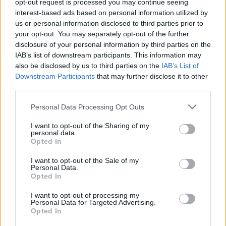
opt-out request is processed you may continue seeing
interest-based ads based on personal information utilized by
us or personal information disclosed to third parties prior to
your opt-out. You may separately opt-out of the further
disclosure of your personal information by third parties on the
IAB’s list of downstream participants. This information may
also be disclosed by us to third parties on the
IAB’s List of
Downstream Participants
that may further disclose it to other
A Trónok harca és a történelem
third parties.
Arthur Arthurus
•
2017. szeptember 29.
0
Please note that this website/app uses one or more Google
Personal Data Processing Opt Outs
services and may gather and store information including but
not limited to your visit or usage behaviour. You may click to
I want to opt-out of the Sharing of my
Számtalan írás született már arról, hogy vajon mely
personal data.
grant or deny consent to Google and its third-party tags to
történelmi alakok és helyzetek, helyszínek és
Opted In
use your data for below specified purposes in below Google
események ihlették korunk egyik legnépszerűbb
consent section.
könyvsorozatának, A tűz és jég dalának (avagy a
I want to opt-out of the Sale of my
Personal Data.
Trónok harcának) atyját, George R.R. Martint. Sok
Opted In
történész is beszállt a…
I want to opt-out of processing my
Personal Data for Targeted Advertising.
Opted In