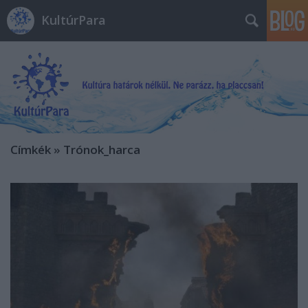
KultúrPara
Címkék
»
Trónok_harca