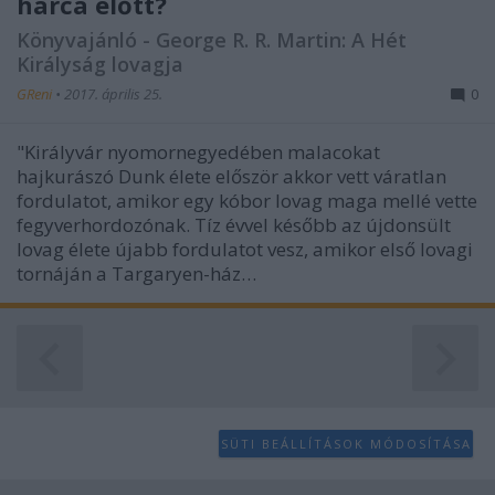
harca előtt?
Könyvajánló - George R. R. Martin: A Hét
Királyság lovagja
GReni
•
2017. április 25.
0
"Királyvár nyomornegyedében malacokat
hajkurászó Dunk élete először akkor vett váratlan
fordulatot, amikor egy kóbor lovag maga mellé vette
fegyverhordozónak. Tíz évvel később az újdonsült
lovag élete újabb fordulatot vesz, amikor első lovagi
tornáján a Targaryen-ház…
SÜTI BEÁLLÍTÁSOK MÓDOSÍTÁSA