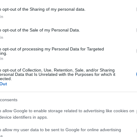
Szólj hozzá!
Tetszik
0
o opt-out of the Sharing of my personal data.
osok
Trux Béla
Izolde Johannsen
Andy Baron
Cselenyák
zki László
Solymár András
Bányai D. Ilona
Tapodi Brigitta
A
In
Bakóczy Sára
Soós Tibor
vértanúk
boszorkányok
20
onyi Tibor
Történelmiregény-Írók Társasága
20
o opt-out of the Sale of my Personal Data.
20
In
20
égető-tanonc a középkorból
20
to opt-out of processing my Personal Data for Targeted
20
ing.
20
In
20
20
vizítor
o opt-out of Collection, Use, Retention, Sale, and/or Sharing
20
ersonal Data that Is Unrelated with the Purposes for which it
Trux Bélától semmit. Legalábbis elejétől a végéig
20
lected.
To
Out
kkon ostromát, de hamar félretettem: nincs harag,
erző, állapítottam meg róla, és ennyiben hagytam a
n azonban Trux Béla legújabb művével
E
consents
o allow Google to enable storage related to advertising like cookies on
S
evice identifiers in apps.
GR
Ar
o allow my user data to be sent to Google for online advertising
Ku
s.