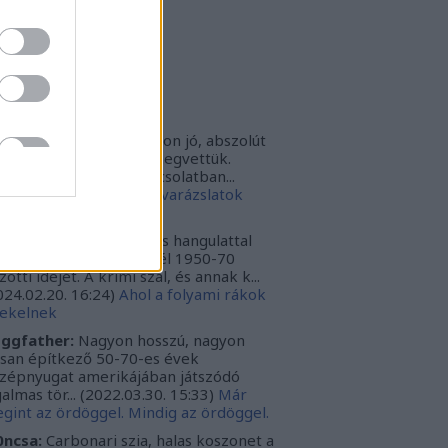
rbonari
(
profil
)
bitron79
(
profil
)
zzy1
(
profil
)
uka
(
profil
)
iss topikok
nki030:
A játék az nagyon jó, abszolút
m bántuk meg, hogy megvettük.
szont a leírásoddal kapcsolatban...
024.12.10. 16:38
)
Sötét varázslatok
védése - Párbajszakkör
ggfather:
Nagyon erős hangulattal
zza az amerikai mélydél 1950-70
zötti idejét. A krimi szál, és annak k...
024.02.20. 16:24
)
Ahol a folyami rákok
ekelnek
ggfather:
Nagyon hosszú, nagyon
ssan építkező 50-70-es évek
zépnyugat amerikájában játszódó
galmas tör...
(
2022.03.30. 15:33
)
Már
gint az ördöggel. Mindig az ördöggel.
ncsa:
Carbonari szia, halas koszonet a