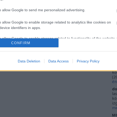
Ca
TOVÁBB
Ti
to allow Google to send me personalized advertising.
Li
He
o allow Google to enable storage related to analytics like cookies on
Szólj hozzá!
Tetszik
0
evice identifiers in apps.
Fr
d Book Kiadó
történelmi kalandregény
Az inkvizítor
Eretnek-
se
o allow Google to enable storage related to functionality of the website
ne
CONFIRM
Vi
(
2
o allow Google to enable storage related to personalization.
ki
Data Deletion
Data Access
Privacy Policy
do
o allow Google to enable storage related to security, including
ho
kö
cation functionality and fraud prevention, and other user protection.
(
2
én
do
la
kö
iz
me
M0