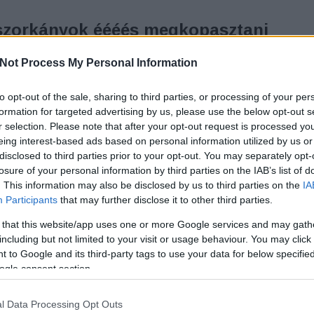
szorkányok éééés megkopasztani
K
Not Process My Personal Information
to opt-out of the sale, sharing to third parties, or processing of your per
anúk, boszorkányok
T
formation for targeted advertising by us, please use the below opt-out s
i tárgyú novellát tizenhat szerző neve fémjelzi
r selection. Please note that after your opt-out request is processed y
 felsorolok), Harcosok, vértanúk, boszorkányok
eing interest-based ads based on personal information utilized by us or
adásra a Történelmiregény-Írók Társaságának
disclosed to third parties prior to your opt-out. You may separately opt-
losure of your personal information by third parties on the IAB’s list of
. This information may also be disclosed by us to third parties on the
IA
Participants
that may further disclose it to other third parties.
 that this website/app uses one or more Google services and may gath
including but not limited to your visit or usage behaviour. You may click 
 to Google and its third-party tags to use your data for below specifi
TOVÁBB
ogle consent section.
l Data Processing Opt Outs