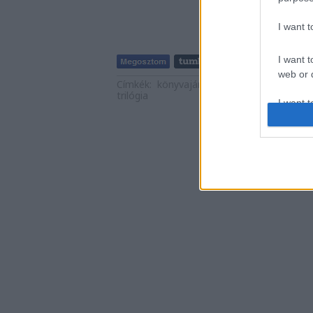
I want 
I want t
web or d
Címkék:
könyvajánló
2018
Trux Béla
Gol
trilógia
I want t
or app.
I want t
I want t
authenti