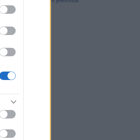
10 népszerű tetoválás és jelentésük
rchívum
21 február
(
8
)
21 január
(
31
)
20 december
(
41
)
20 november
(
32
)
20 október
(
35
)
20 szeptember
(
30
)
20 augusztus
(
31
)
20 július
(
31
)
20 június
(
29
)
20 május
(
31
)
20 április
(
30
)
vább
...
gyéb
zerzők
eni
(
profil
)
thur Arthurus
(
profil
)
ltúrPara
(
profil
)