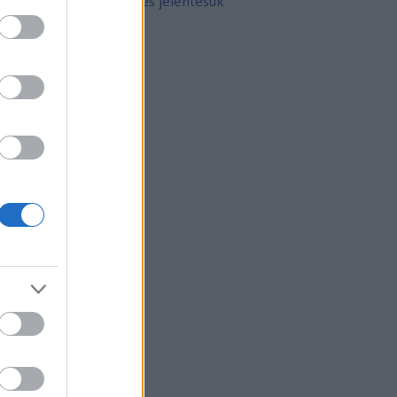
10 népszerű tetoválás és jelentésük
rchívum
21 február
(
8
)
21 január
(
31
)
20 december
(
41
)
20 november
(
32
)
20 október
(
35
)
20 szeptember
(
30
)
20 augusztus
(
31
)
20 július
(
31
)
20 június
(
29
)
20 május
(
31
)
20 április
(
30
)
vább
...
gyéb
zerzők
eni
(
profil
)
thur Arthurus
(
profil
)
ltúrPara
(
profil
)