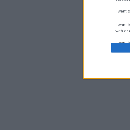
I want 
I want t
web or d
I want t
or app.
I want t
I want t
authenti