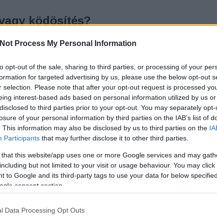
 vagy ködösítés?
K
Not Process My Personal Information
Vizsgálat
to opt-out of the sale, sharing to third parties, or processing of your per
íváncsiság öli meg a zsenialitást, vagy a tabusítás
T
formation for targeted advertising by us, please use the below opt-out s
fordíthatatlan sebeket?
r selection. Please note that after your opt-out request is processed y
eing interest-based ads based on personal information utilized by us or
disclosed to third parties prior to your opt-out. You may separately opt-
losure of your personal information by third parties on the IAB’s list of
. This information may also be disclosed by us to third parties on the
IA
Participants
that may further disclose it to other third parties.
 that this website/app uses one or more Google services and may gath
including but not limited to your visit or usage behaviour. You may click 
TOVÁBB
 to Google and its third-party tags to use your data for below specifi
ogle consent section.
Szólj hozzá!
Tetszik
0
l Data Processing Opt Outs