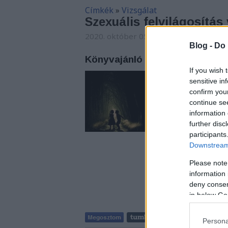
Címkék
»
Vizsgálat
Szexuális felvilágosítás
2020. október 05. 07:11
-
Tibitron79
Blog -
Do 
Könyvajánló - Josh Malerman: 
If you wish 
A szexualitás és a k
sensitive in
okoz sokszor vissza
confirm you
continue se
information 
further disc
participants
Downstream 
Please note
information 
deny consent
in below Go
Persona