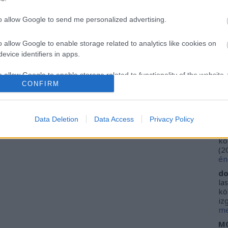
Ca
Ti
to allow Google to send me personalized advertising.
Li
He
o allow Google to enable storage related to analytics like cookies on
evice identifiers in apps.
Fr
se
o allow Google to enable storage related to functionality of the website
ne
CONFIRM
Vi
(
2
o allow Google to enable storage related to personalization.
ki
Data Deletion
Data Access
Privacy Policy
do
o allow Google to enable storage related to security, including
ho
kö
cation functionality and fraud prevention, and other user protection.
(
2
én
do
la
kö
iz
me
M0