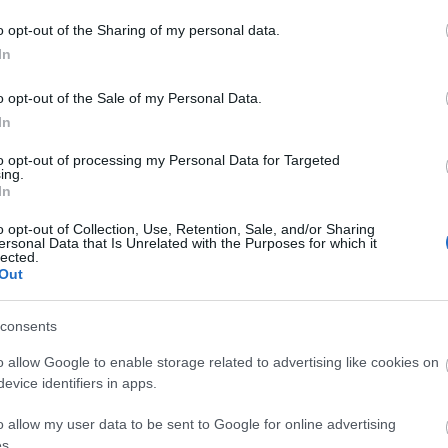
vajánló
2020
Fumax Kiadó
Vizsgálat
Josh Malerman
o opt-out of the Sharing of my personal data.
A
In
20
20
o opt-out of the Sale of my Personal Data.
20
In
20
20
to opt-out of processing my Personal Data for Targeted
20
ing.
20
In
20
20
o opt-out of Collection, Use, Retention, Sale, and/or Sharing
20
ersonal Data that Is Unrelated with the Purposes for which it
20
lected.
To
Out
E
consents
o allow Google to enable storage related to advertising like cookies on
S
evice identifiers in apps.
GR
Ar
o allow my user data to be sent to Google for online advertising
Ku
s.