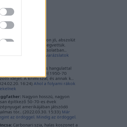
rbonari
(
profil
)
bitron79
(
profil
)
zzy1
(
profil
)
uka
(
profil
)
iss topikok
nki030:
A játék az nagyon jó, abszolút
m bántuk meg, hogy megvettük.
szont a leírásoddal kapcsolatban...
024.12.10. 16:38
)
Sötét varázslatok
védése - Párbajszakkör
ggfather:
Nagyon erős hangulattal
zza az amerikai mélydél 1950-70
zötti idejét. A krimi szál, és annak k...
024.02.20. 16:24
)
Ahol a folyami rákok
ekelnek
ggfather:
Nagyon hosszú, nagyon
ssan építkező 50-70-es évek
zépnyugat amerikájában játszódó
galmas tör...
(
2022.03.30. 15:33
)
Már
gint az ördöggel. Mindig az ördöggel.
ncsa:
Carbonari szia, halas koszonet a