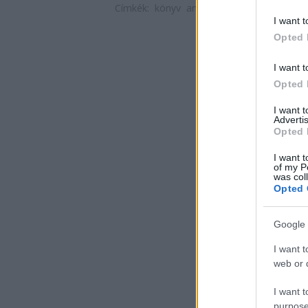
Címkék:
könyv
amerikai
szexualitás
köny
I want t
Opted 
I want t
Opted 
I want 
Advertis
Opted 
I want t
of my P
was col
Opted 
Google 
I want t
web or d
I want t
purpose