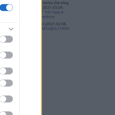
ppert, valoszinuleg eletmentu (ha eleg
orsak leszunk). Torte...
(
2021.05.09.
:46
)
Megesz a tyúktetű? Tuti tipp a
llékhatások nélküli kezelésre
gabursch:
Isten veletek!
(
2021.02.08.
:18
)
ELKÖLTÖZTÜNK, MEGÚJULTUNK!