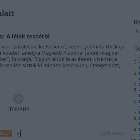
alatt
K
a: A lélek testéről
 vén csatalovak, kedveseim", kezdi Ljudmilla Ulickaja
T
mű kötetét, amely a Magvető Kiadónál jelent meg pár
ket", folytatja, "Együtt éltük le az életet, viseltük a
ymás mellén sírtuk ki minden keservünk, / megcsalást,…
TOVÁBB
Szólj hozzá!
Tetszik
0