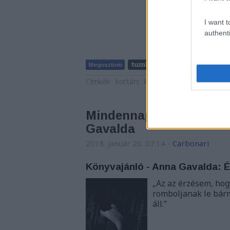
I want t
authenti
Címkék:
kortárs
könyvajánló
elbeszélés
Mindennapi hősök külön
Gavalda
2018. január 20. 07:14
-
Carbonari
Könyvajánló - Anna Gavalda: Él
„Az az érzésem, hog
romboljanak le bármi
áll.”