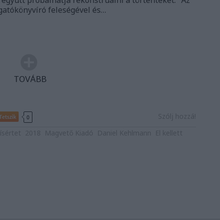
 együtt próbálhatja rekonstruálni a történteket." Az
rgatókönyvíró feleségével és…
TOVÁBB
Szólj hozzá!
Tetszik
0
ísértet
2018
Magvető Kiadó
Daniel Kehlmann
El kellett