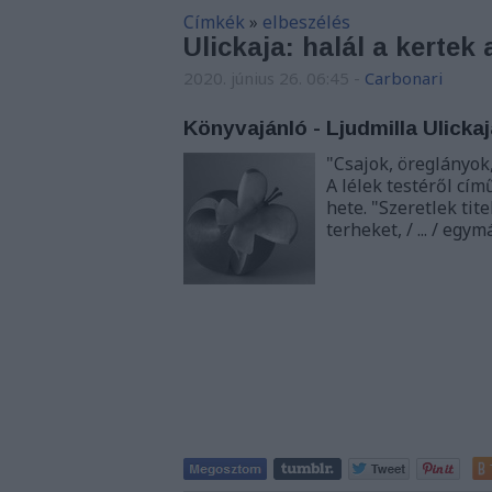
Címkék
»
elbeszélés
Ulickaja: halál a kertek 
2020. június 26. 06:45
-
Carbonari
Könyvajánló - Ljudmilla Ulickaj
"Csajok, öreglányok,
A lélek testéről cí
hete. "Szeretlek tite
terheket, / ... / eg