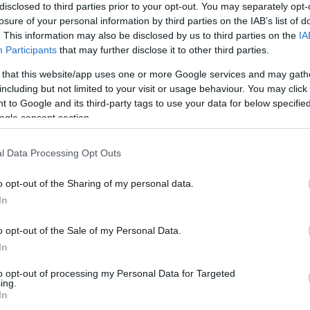
Ca
disclosed to third parties prior to your opt-out. You may separately opt-
Ti
losure of your personal information by third parties on the IAB’s list of
Szólj hozzá!
Tetszik
0
Li
. This information may also be disclosed by us to third parties on the
IA
He
ői sors
Könyvajánló
Magvető Kiadó
Marianna D. Birnbaum
Participants
that may further disclose it to other third parties.
 that this website/app uses one or more Google services and may gath
Fr
including but not limited to your visit or usage behaviour. You may click 
se
 to Google and its third-party tags to use your data for below specifi
ett szerelem
ne
ogle consent section.
Vi
(
2
ki
l Data Processing Opt Outs
zerelmes ufók
do
ho
yos álmodozó, tíz félig bolond, afféle szerelmes
o opt-out of the Sharing of my personal data.
kö
ak ebben a novelláskötetben bezárva. Kisiklott,
In
(
2
s személyiségek, akik sosem akartak és sosem
én
rba.
o opt-out of the Sale of my Personal Data.
do
la
In
kö
iz
to opt-out of processing my Personal Data for Targeted
ing.
me
In
M0