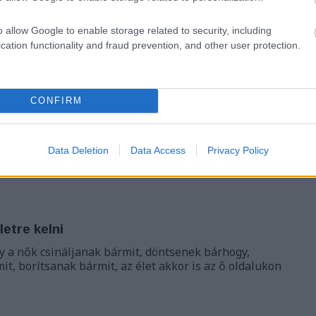
o allow Google to enable storage related to security, including
TOVÁBB
cation functionality and fraud prevention, and other user protection.
Szólj hozzá!
Tetszik
0
CONFIRM
2018
Bán Zsófia
Magvető Kiadó
Lehet lélegezni!
Data Deletion
Data Access
Privacy Policy
ös érzékenységgel: ez Anna
etre kelni
y a nők csináljanak bármit, döntsenek bárhogy,
t, borítsanak bármit, az élet akkor is az ő oldalukon