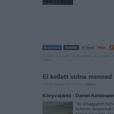
Címkék:
kortárs
könyvajánló
elbeszélés
n
kelni
El kellett volna menned
2018. január 16. 07:45
-
GReni
Könyvajánló - Daniel Kehlmann
"Az elhagyatott hét
különös dolgoknak l