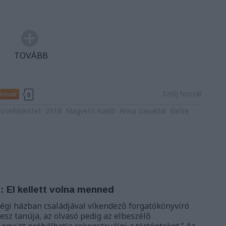
TOVÁBB
Szólj hozzá!
Tetszik
0
ovelláskötet
2018
Magvető Kiadó
Anna Gavaldal
Életre
: El kellett volna menned
végi házban családjával víkendező forgatókönyvíró
esz tanúja, az olvasó pedig az elbeszélő