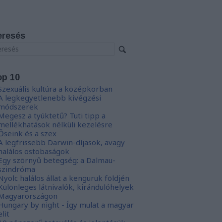
eresés
op 10
Szexuális kultúra a középkorban
A legkegyetlenebb kivégzési
módszerek
Megesz a tyúktetű? Tuti tipp a
mellékhatások nélküli kezelésre
Őseink és a szex
A legfrissebb Darwin-díjasok, avagy
halálos ostobaságok
Egy szörnyű betegség: a Dalmau-
szindróma
Nyolc halálos állat a kenguruk földjén
Különleges látnivalók, kirándulóhelyek
Magyarországon
Hungary by night - Így mulat a magyar
elit