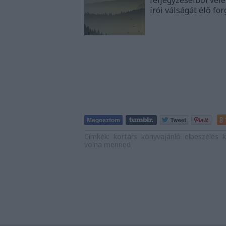
feljegyzéseiből vele
írói válságát élő fo
Címkék:
kortárs
könyvajánló
elbeszélés
k
volna menned