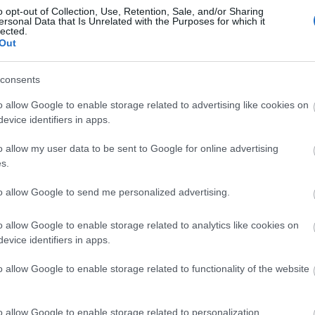
ti
TOVÁBB
o opt-out of Collection, Use, Retention, Sale, and/or Sharing
gy
ersonal Data that Is Unrelated with the Purposes for which it
lected.
19
Out
me
Szólj hozzá!
gi
Tetszik
0
11
consents
önyvajánló
Magvető Kiadó
Terézia Mora
Szerelmes ufók
:)
o allow Google to enable storage related to advertising like cookies on
evice identifiers in apps.
o allow my user data to be sent to Google for online advertising
s.
t lélegezni!
to allow Google to send me personalized advertising.
éskötetében felhangosított csendek, kihallgatott
ső monológok, éles vagy éppen elmosódott emlékek,
o allow Google to enable storage related to analytics like cookies on
kok követik egymást, akár a lélegzetvételek.
evice identifiers in apps.
o allow Google to enable storage related to functionality of the website
o allow Google to enable storage related to personalization.