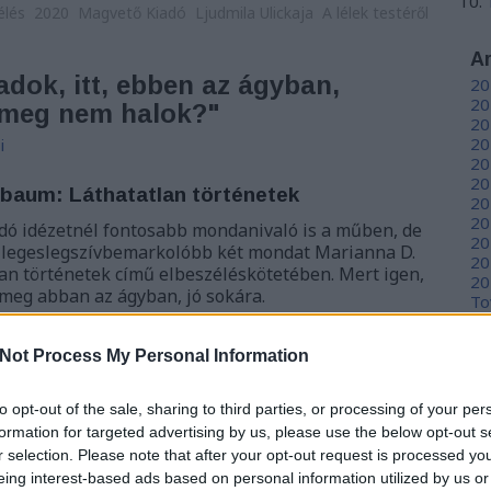
élés
2020
Magvető Kiadó
Ljudmila Ulickaja
A lélek testéről
A
adok, itt, ebben az ágyban,
20
20
g meg nem halok?"
20
20
i
20
20
nbaum: Láthatatlan történetek
20
20
dó idézetnél fontosabb mondanivaló is a műben, de
20
 legeslegszívbemarkolóbb két mondat Marianna D.
20
n történetek című elbeszéléskötetében. Mert igen,
20
l meg abban az ágyban, jó sokára.
To
Not Process My Personal Information
E
to opt-out of the sale, sharing to third parties, or processing of your per
S
formation for targeted advertising by us, please use the below opt-out s
GR
TOVÁBB
r selection. Please note that after your opt-out request is processed y
Ar
eing interest-based ads based on personal information utilized by us or
Ku