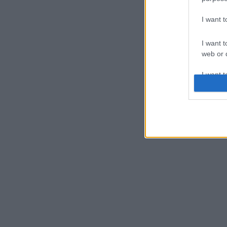
I want 
I want t
web or d
I want t
or app.
I want t
I want t
authenti