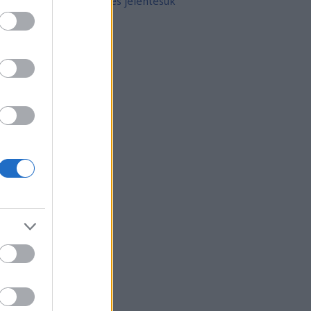
10 népszerű tetoválás és jelentésük
rchívum
21 február
(
8
)
21 január
(
31
)
20 december
(
41
)
20 november
(
32
)
20 október
(
35
)
20 szeptember
(
30
)
20 augusztus
(
31
)
20 július
(
31
)
20 június
(
29
)
20 május
(
31
)
20 április
(
30
)
vább
...
gyéb
zerzők
eni
(
profil
)
thur Arthurus
(
profil
)
ltúrPara
(
profil
)