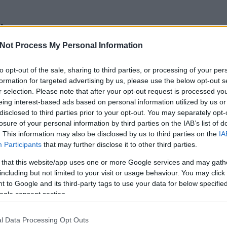
.
K
Not Process My Personal Information
erődök a világ minden tájáról
to opt-out of the sale, sharing to third parties, or processing of your per
a szót hallja, hogy kastély garantáltan felcsillan a
T
formation for targeted advertising by us, please use the below opt-out s
 van, amiért szerethetjük őket. Eszünkbe jutnak
r selection. Please note that after your opt-out request is processed y
enc meséi, amelyek mitikus világokba repítettek
eing interest-based ads based on personal information utilized by us or
honnan a sárkány elől királylányt mentettek, vagy
disclosed to third parties prior to your opt-out. You may separately opt-
hősei…
losure of your personal information by third parties on the IAB’s list of
. This information may also be disclosed by us to third parties on the
IA
Participants
that may further disclose it to other third parties.
 that this website/app uses one or more Google services and may gath
including but not limited to your visit or usage behaviour. You may click 
TOVÁBB
 to Google and its third-party tags to use your data for below specifi
ogle consent section.
6
komment
Tetszik
0
l Data Processing Opt Outs