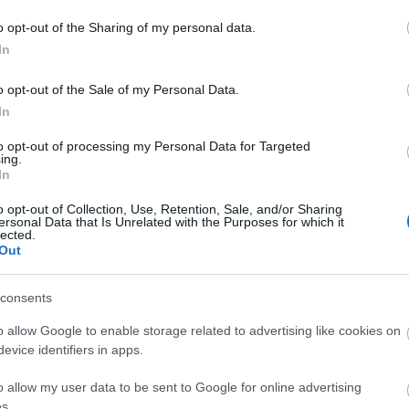
sség
kastély
erőd
2016
o opt-out of the Sharing of my personal data.
A
In
20
20
o opt-out of the Sale of my Personal Data.
20
In
20
20
to opt-out of processing my Personal Data for Targeted
20
ing.
20
In
20
20
o opt-out of Collection, Use, Retention, Sale, and/or Sharing
20
ersonal Data that Is Unrelated with the Purposes for which it
20
lected.
To
Out
E
consents
o allow Google to enable storage related to advertising like cookies on
S
evice identifiers in apps.
GR
Ar
o allow my user data to be sent to Google for online advertising
Ku
s.