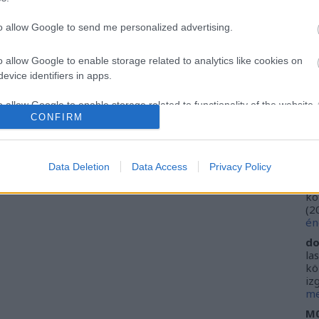
Ca
Ti
to allow Google to send me personalized advertising.
Li
He
o allow Google to enable storage related to analytics like cookies on
evice identifiers in apps.
Fr
se
o allow Google to enable storage related to functionality of the website
ne
CONFIRM
Vi
(
2
o allow Google to enable storage related to personalization.
ki
Data Deletion
Data Access
Privacy Policy
do
o allow Google to enable storage related to security, including
ho
kö
cation functionality and fraud prevention, and other user protection.
(
2
én
do
la
kö
iz
me
M0