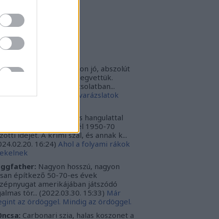
rbonari
(
profil
)
bitron79
(
profil
)
zzy1
(
profil
)
uka
(
profil
)
iss topikok
nki030:
A játék az nagyon jó, abszolút
m bántuk meg, hogy megvettük.
szont a leírásoddal kapcsolatban...
024.12.10. 16:38
)
Sötét varázslatok
védése - Párbajszakkör
ggfather:
Nagyon erős hangulattal
zza az amerikai mélydél 1950-70
zötti idejét. A krimi szál, és annak k...
024.02.20. 16:24
)
Ahol a folyami rákok
ekelnek
ggfather:
Nagyon hosszú, nagyon
ssan építkező 50-70-es évek
zépnyugat amerikájában játszódó
galmas tör...
(
2022.03.30. 15:33
)
Már
gint az ördöggel. Mindig az ördöggel.
ncsa:
Carbonari szia, halas koszonet a