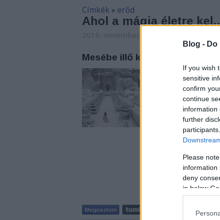
Címkék
»
erőd
Ahol a mágia életre kel..
2016. november 11. 00:06
-
GReni
Blog -
Do 
Mesébe illő kastélyok, várak, 
If you wish 
Amikor az ember azt 
sensitive in
szeme. Rengeteg oka
confirm you
gyermekkorunk kedv
continue se
minket, a torony, a
information 
ahol a Gyűrűk ura 
further disc
participants
Downstream 
Please note
information 
deny consent
in below Go
Persona