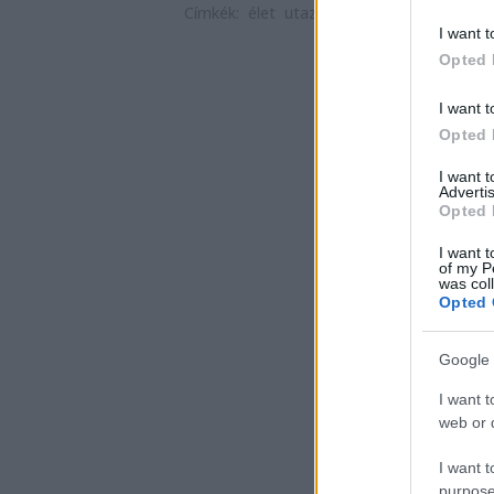
Címkék:
élet
utazás
világ
tél
vár
érdeke
I want t
Opted 
I want t
Opted 
I want 
Advertis
Opted 
I want t
of my P
was col
Opted 
Google 
I want t
web or d
I want t
purpose