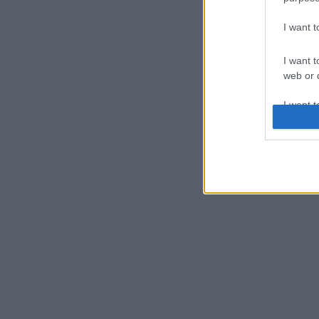
I want 
I want t
web or d
I want t
or app.
I want t
I want t
authenti