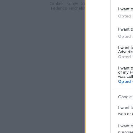
Címkék:
könyv
történelem
fasizmus
köny
Federico Finchelstein
Fasiszta hazugságo
I want t
Opted 
I want t
Opted 
I want 
Advertis
Opted 
I want t
of my P
was col
Opted 
Google 
I want t
web or d
I want t
purpose