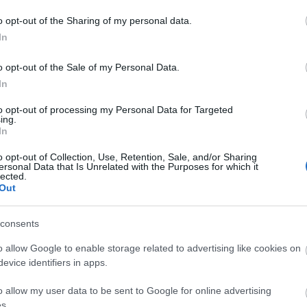
vajánló
20. század
21. század
2021
21. Század Kiadó
k
o opt-out of the Sharing of my personal data.
A
In
20
20
o opt-out of the Sale of my Personal Data.
20
In
20
20
to opt-out of processing my Personal Data for Targeted
20
ing.
20
In
20
20
o opt-out of Collection, Use, Retention, Sale, and/or Sharing
20
ersonal Data that Is Unrelated with the Purposes for which it
20
lected.
To
Out
E
consents
o allow Google to enable storage related to advertising like cookies on
S
evice identifiers in apps.
GR
Ar
o allow my user data to be sent to Google for online advertising
Ku
s.