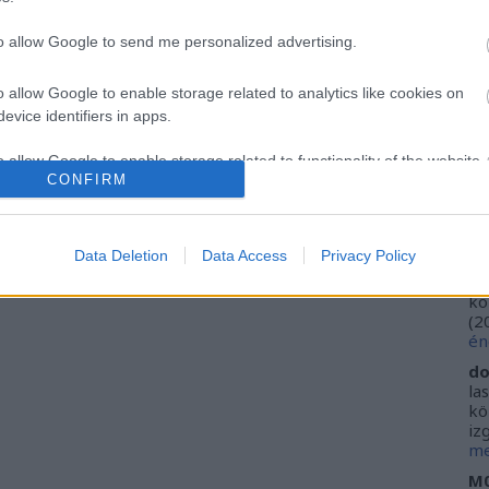
Ca
Ti
to allow Google to send me personalized advertising.
Li
He
o allow Google to enable storage related to analytics like cookies on
evice identifiers in apps.
Fr
se
o allow Google to enable storage related to functionality of the website
ne
CONFIRM
Vi
(
2
o allow Google to enable storage related to personalization.
ki
Data Deletion
Data Access
Privacy Policy
do
o allow Google to enable storage related to security, including
ho
kö
cation functionality and fraud prevention, and other user protection.
(
2
én
do
la
kö
iz
me
M0