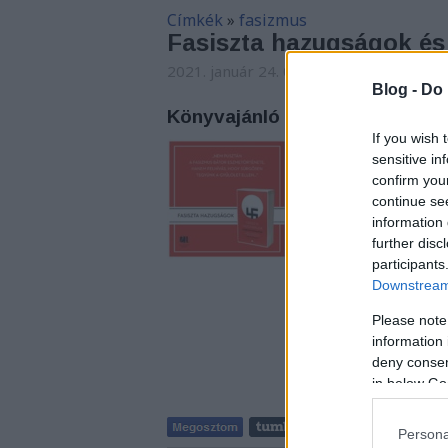
Címkék
»
fasizmus
Fasiszta hazugságok és 
2021. január 24. 07:43
-
Arthur Arthuru
Blog -
Do 
Könyvajánló - Federico Finche
If you wish 
Szeretjük azt gondo
sensitive in
leáldozott, és nem 
confirm you
continue se
information 
further disc
participants
Downstream 
Please note
information 
deny consent
in below Go
Persona