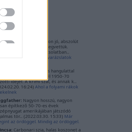
rbonari
(
profil
)
bitron79
(
profil
)
zzy1
(
profil
)
uka
(
profil
)
iss topikok
nki030:
A játék az nagyon jó, abszolút
m bántuk meg, hogy megvettük.
szont a leírásoddal kapcsolatban...
024.12.10. 16:38
)
Sötét varázslatok
védése - Párbajszakkör
ggfather:
Nagyon erős hangulattal
zza az amerikai mélydél 1950-70
zötti idejét. A krimi szál, és annak k...
024.02.20. 16:24
)
Ahol a folyami rákok
ekelnek
ggfather:
Nagyon hosszú, nagyon
ssan építkező 50-70-es évek
zépnyugat amerikájában játszódó
galmas tör...
(
2022.03.30. 15:33
)
Már
gint az ördöggel. Mindig az ördöggel.
ncsa:
Carbonari szia, halas koszonet a