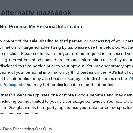
alternatív igazságok
s
K
Not Process My Personal Information
lstein: Fasiszta hazugságok
to opt-out of the sale, sharing to third parties, or processing of your per
lni, hogy a múlt század derekán a fasizmusnak
T
formation for targeted advertising by us, please use the below opt-out s
is jöhet el többé. Nagyobbat nem is tévedhetnénk.
r selection. Please note that after your opt-out request is processed y
eing interest-based ads based on personal information utilized by us or
disclosed to third parties prior to your opt-out. You may separately opt-
losure of your personal information by third parties on the IAB’s list of
. This information may also be disclosed by us to third parties on the
IA
Participants
that may further disclose it to other third parties.
 that this website/app uses one or more Google services and may gath
including but not limited to your visit or usage behaviour. You may click 
TOVÁBB
 to Google and its third-party tags to use your data for below specifi
ogle consent section.
4
komment
Tetszik
0
l Data Processing Opt Outs