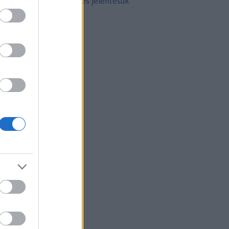
10 népszerű tetoválás és jelentésük
rchívum
21 február
(
8
)
21 január
(
31
)
20 december
(
41
)
20 november
(
32
)
20 október
(
35
)
20 szeptember
(
30
)
20 augusztus
(
31
)
20 július
(
31
)
20 június
(
29
)
20 május
(
31
)
20 április
(
30
)
vább
...
gyéb
zerzők
eni
(
profil
)
thur Arthurus
(
profil
)
ltúrPara
(
profil
)