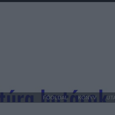
FŐOLDAL
KÖNYV
UT