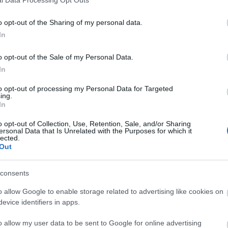
l Data Processing Opt Outs
rk Kiadó
gasztroregény
Jacky Durand
Apám receptjei
o opt-out of the Sharing of my personal data.
A
In
- humorral
20
20
20
o opt-out of the Sale of my Personal Data.
20
In
20
 Falra hányt borsó?
20
to opt-out of processing my Personal Data for Targeted
ulatos családregény vagy kulináris baba-ételkészítő
20
ing.
 is, az is, ellenállhatatlan humorral fűszerezve egy
20
In
20
ollából. Már a cím is ellenállhatatlan, Falra hány
20
tégy anyaként, hogy ne a falon végezze a…
o opt-out of Collection, Use, Retention, Sale, and/or Sharing
20
ersonal Data that Is Unrelated with the Purposes for which it
lected.
To
Out
E
consents
o allow Google to enable storage related to advertising like cookies on
S
TOVÁBB
evice identifiers in apps.
GR
Ar
o allow my user data to be sent to Google for online advertising
Ku