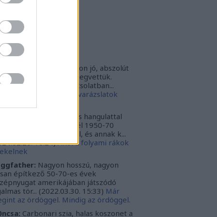
rbonari
(
profil
)
bitron79
(
profil
)
zzy1
(
profil
)
uka
(
profil
)
iss topikok
nki030:
A játék az nagyon jó, abszolút
m bántuk meg, hogy megvettük.
szont a leírásoddal kapcsolatban...
024.12.10. 16:38
)
Sötét varázslatok
védése - Párbajszakkör
ggfather:
Nagyon erős hangulattal
zza az amerikai mélydél 1950-70
zötti idejét. A krimi szál, és annak k...
024.02.20. 16:24
)
Ahol a folyami rákok
ekelnek
ggfather:
Nagyon hosszú, nagyon
ssan építkező 50-70-es évek
zépnyugat amerikájában játszódó
galmas tör...
(
2022.03.30. 15:33
)
Már
gint az ördöggel. Mindig az ördöggel.
ncsa:
Carbonari szia, halas koszonet a