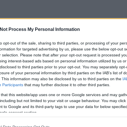
K
Not Process My Personal Information
Apám receptjei
az apját? Megmondom én: senki...."Vagyok, mint
to opt-out of the sale, sharing to third parties, or processing of your per
T
g, Észak-fok, titok, idegenség, Lidérces, messze
formation for targeted advertising by us, please use the below opt-out s
m utódja, sem boldog őse...)
r selection. Please note that after your opt-out request is processed y
eing interest-based ads based on personal information utilized by us or
disclosed to third parties prior to your opt-out. You may separately opt-
losure of your personal information by third parties on the IAB’s list of
. This information may also be disclosed by us to third parties on the
IA
Participants
that may further disclose it to other third parties.
 that this website/app uses one or more Google services and may gath
TOVÁBB
including but not limited to your visit or usage behaviour. You may click 
 to Google and its third-party tags to use your data for below specifi
ogle consent section.
Szólj hozzá!
Tetszik
0