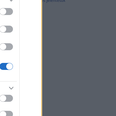
10 népszerű tetoválás és jelentésük
rchívum
21 február
(
8
)
21 január
(
31
)
20 december
(
41
)
20 november
(
32
)
20 október
(
35
)
20 szeptember
(
30
)
20 augusztus
(
31
)
20 július
(
31
)
20 június
(
29
)
20 május
(
31
)
20 április
(
30
)
vább
...
gyéb
zerzők
eni
(
profil
)
thur Arthurus
(
profil
)
ltúrPara
(
profil
)