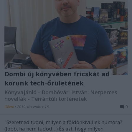
Dombi új könyvében fricskát ad
korunk tech-őrületének
Könyvajánló - Dombóvári István: Netperces
novellák - Terrántúli történetek
GReni
•
2019. december 16.
0
"Szeretnéd tudni, milyen a földönkívüliek humora?
(Jobb, ha nem tudod…) És azt, hogy milyen