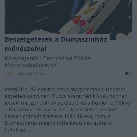
Beszélgetések a Dumaszínház
művészeivel
Könyvajánló - Trencsényi Zoltán:
Mikrofonbálványok
GReni
•
2021. január 07.
0
Interjúk a 36 legismertebb magyar stand-upossal
egyetlen könyvben. Tudni szeretnéd kik ők, honnan
jöttek, mit gondolnak az életről és a humorról? Akkor
a Mikrofonbálványok című kötet neked íródott.
Lassan már két évtizede, idén 18 éve, hogy a
Dumaszínház megnyitotta kapuit és azóta is
hatalmas a…