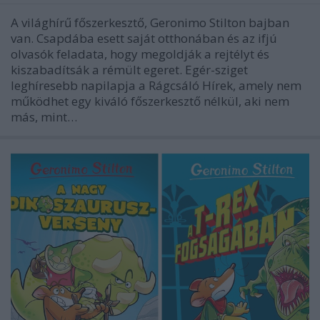
A világhírű főszerkesztő, Geronimo Stilton bajban
van. Csapdába esett saját otthonában és az ifjú
olvasók feladata, hogy megoldják a rejtélyt és
kiszabadítsák a rémült egeret. Egér-sziget
leghíresebb napilapja a Rágcsáló Hírek, amely nem
működhet egy kiváló főszerkesztő nélkül, aki nem
más, mint…