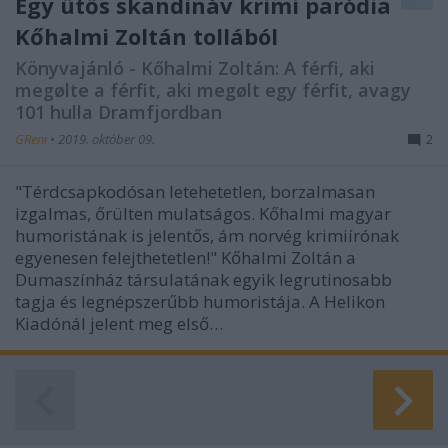
Egy ütős skandináv krimi paródia
Kőhalmi Zoltán tollából
Könyvajánló - Kőhalmi Zoltán: A férfi, aki
megølte a férfit, aki megølt egy férfit, avagy
101 hulla Dramfjordban
GReni
•
2019. október 09.
2
"Térdcsapkodósan letehetetlen, borzalmasan
izgalmas, őrülten mulatságos. Kőhalmi magyar
humoristának is jelentős, ám norvég krimiírónak
egyenesen felejthetetlen!" Kőhalmi Zoltán a
Dumaszínház társulatának egyik legrutinosabb
tagja és legnépszerűbb humoristája. A Helikon
Kiadónál jelent meg első…