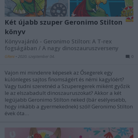
Két újabb szuper Geronimo Stilton
könyv
Könyvajánló - Geronimo Stilton: A T-rex
fogságában / A nagy dinoszauruszverseny
GReni
•
2020. szeptember 04.
0
Vajon mi mindenre képesek az Ősegerek egy
különleges sajtos finomságért és némi kagylóért?
Vagy tudni szeretnéd a Szuperegerek miként győzik
le az elszabadult dinoszauruszokat? Akkor a két
legújabb Geronimo Stilton neked (bár esélyesebb,
hogy inkább a gyermekednek) szól! Geronimo Stilton
évek óta…