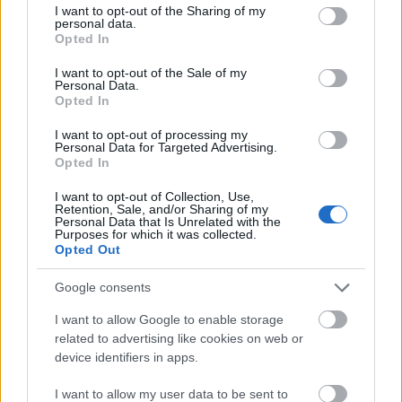
not limited to your visit or usage behaviour. You may click to
I want to opt-out of the Sharing of my
personal data.
Könyvajánló - Isabelle Broom: Ezer ​csillag közül
grant or deny consent to Google and its third-party tags to
Opted In
te
use your data for below specified purposes in below Google
consent section.
GReni
•
2020. május 18.
0
I want to opt-out of the Sale of my
Personal Data.
Opted In
"Egyetlen szikra fénybe borítja mindkettőjük életét"
I want to opt-out of processing my
Időnként ki kell törni a komfortzónából és valami
Personal Data for Targeted Advertising.
olyat olvasni, amit messzire elkerülnénk a
Opted In
könyvesboltban. Így került a kezembe Isabelle
Broom Ezer csillag közül te című első magyar
I want to opt-out of Collection, Use,
Retention, Sale, and/or Sharing of my
nyelven megjelent regénye. A főszereplő, Alice és
Personal Data that Is Unrelated with the
Purposes for which it was collected.
két…
Opted Out
Google consents
I want to allow Google to enable storage
related to advertising like cookies on web or
device identifiers in apps.
I want to allow my user data to be sent to