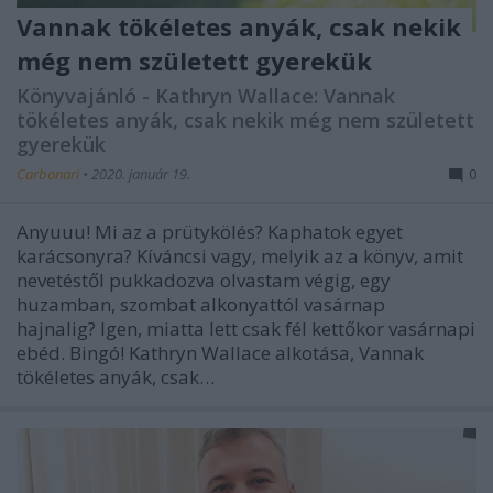
Vannak tökéletes anyák, csak nekik
még nem született gyerekük
Könyvajánló - Kathryn Wallace: Vannak
tökéletes anyák, csak nekik még nem született
gyerekük
Carbonari
•
2020. január 19.
0
Anyuuu! Mi az a prütykölés? Kaphatok egyet
karácsonyra? Kíváncsi vagy, melyik az a könyv, amit
nevetéstől pukkadozva olvastam végig, egy
huzamban, szombat alkonyattól vasárnap
hajnalig? Igen, miatta lett csak fél kettőkor vasárnapi
ebéd. Bingó! Kathryn Wallace alkotása, Vannak
tökéletes anyák, csak…