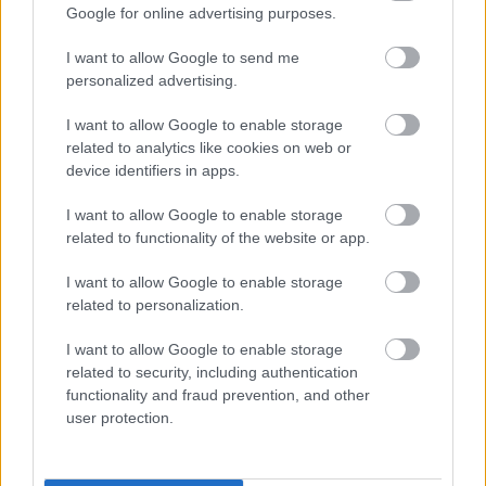
Google for online advertising purposes.
I want to allow Google to send me
personalized advertising.
I want to allow Google to enable storage
related to analytics like cookies on web or
device identifiers in apps.
Kutatás az ébrenlétben
I want to allow Google to enable storage
Könyvajánló - Tóth Edu: Kutatás az
related to functionality of the website or app.
ébrenlétben - Kedvenceim az „A” oldalról
GReni
•
2020. május 16.
0
I want to allow Google to enable storage
related to personalization.
"Eduárd jelen kötetének legjobb lapjain egy ezer
I want to allow Google to enable storage
fokon égő gyermeki lélek rajza, patológiája, a
related to security, including authentication
popkultúra sokféle árnyalata és a bányászököl
functionality and fraud prevention, and other
keménységű baranyai valóság keveredik Woody
user protection.
Allen és Nick Hornby hangjával." - Bödőcs Tibor A
Dumaszínház népszerű humoristája
megörvendeztette a humor…