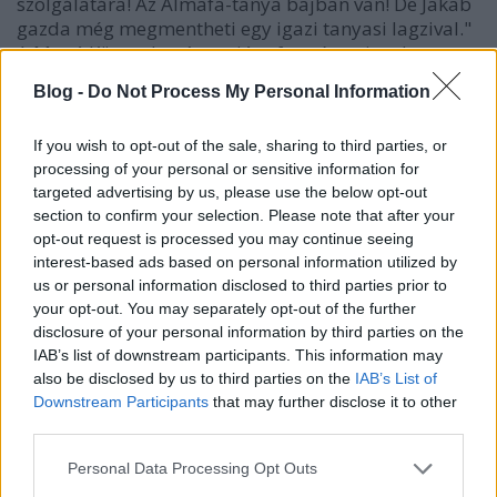
szolgálatára! Az Almafa-tanya bajban van! De Jakab
gazda még megmentheti egy igazi tanyasi lagzival."
A Manó Könyvek számos jópofa, színes, izgalmas
kötettel örvendeztette meg a családok legkisebb
Blog -
Do Not Process My Personal Information
tagjait.…
If you wish to opt-out of the sale, sharing to third parties, or
processing of your personal or sensitive information for
targeted advertising by us, please use the below opt-out
section to confirm your selection. Please note that after your
opt-out request is processed you may continue seeing
interest-based ads based on personal information utilized by
us or personal information disclosed to third parties prior to
your opt-out. You may separately opt-out of the further
disclosure of your personal information by third parties on the
IAB’s list of downstream participants. This information may
also be disclosed by us to third parties on the
IAB’s List of
Downstream Participants
that may further disclose it to other
third parties.
Please note that this website/app uses one or more Google
Personal Data Processing Opt Outs
services and may gather and store information including but
Ezer ​csillag közül te