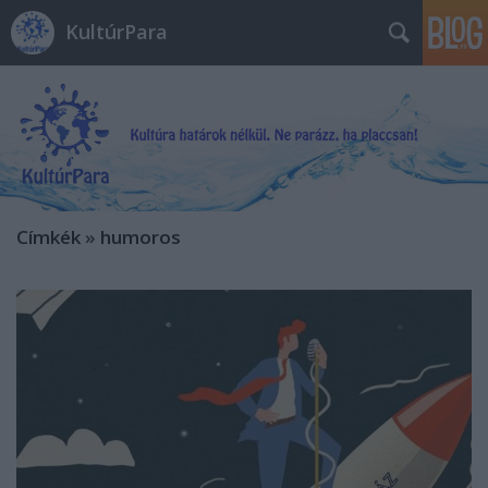
KultúrPara
Címkék
»
humoros