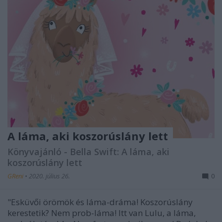
A láma, aki koszorúslány lett
Könyvajánló - Bella Swift: A láma, aki
koszorúslány lett
GReni
•
2020. július 26.
0
"Esküvői örömök és láma-dráma! Koszorúslány
kerestetik? Nem prob-láma! Itt van Lulu, a láma,