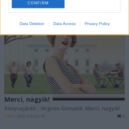
CONFIRM
Data Deletion
Data Access
Privacy Policy
Merci, nagyik!
Könyvajánló - Virginie Grimaldi: Merci, nagyik!
GReni
•
2020. március 10.
0