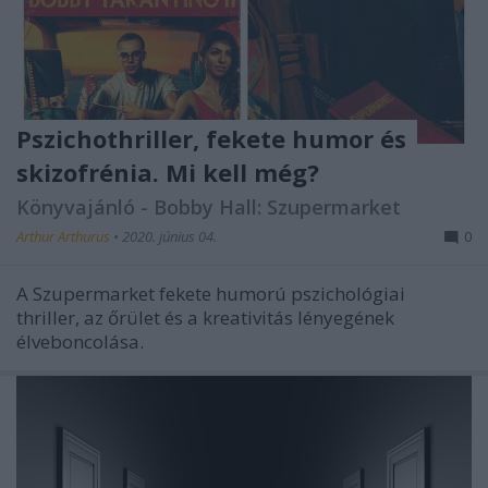
Pszichothriller, fekete humor és
skizofrénia. Mi kell még?
Könyvajánló - Bobby Hall: Szupermarket
Arthur Arthurus
•
2020. június 04.
0
A Szupermarket fekete humorú pszichológiai
thriller, az őrület és a kreativitás lényegének
élveboncolása.