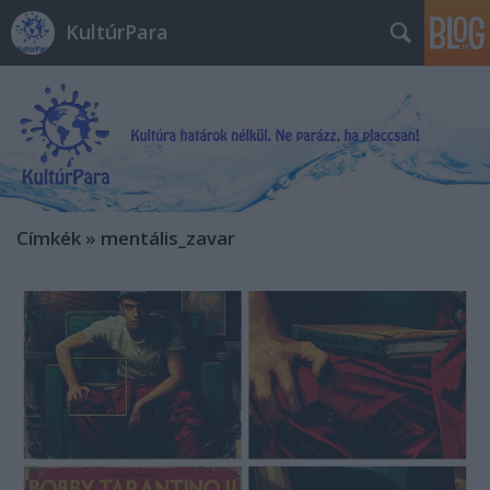
KultúrPara
Címkék
»
mentális_zavar