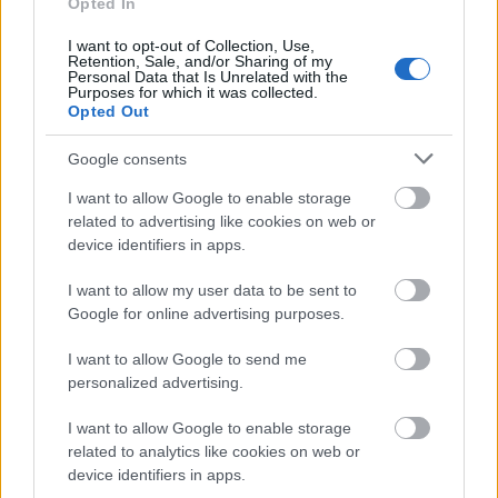
Opted In
szoba. Hangokat hall, zsibbad az egyik oldala, és
alattomos…
I want to opt-out of Collection, Use,
Retention, Sale, and/or Sharing of my
Personal Data that Is Unrelated with the
Purposes for which it was collected.
Opted Out
Google consents
I want to allow Google to enable storage
related to advertising like cookies on web or
device identifiers in apps.
I want to allow my user data to be sent to
Google for online advertising purposes.
I want to allow Google to send me
personalized advertising.
I want to allow Google to enable storage
Mi az autizmus?
related to analytics like cookies on web or
device identifiers in apps.
Arthur Arthurus
•
2018. március 28.
3