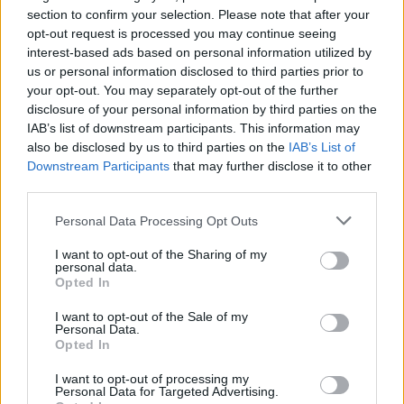
section to confirm your selection. Please note that after your
opt-out request is processed you may continue seeing
interest-based ads based on personal information utilized by
us or personal information disclosed to third parties prior to
your opt-out. You may separately opt-out of the further
disclosure of your personal information by third parties on the
IAB’s list of downstream participants. This information may
also be disclosed by us to third parties on the
IAB’s List of
Downstream Participants
that may further disclose it to other
third parties.
Please note that this website/app uses one or more Google
Personal Data Processing Opt Outs
Lángoló agy
services and may gather and store information including but
not limited to your visit or usage behaviour. You may click to
I want to opt-out of the Sharing of my
Könyvajánló - Susannah Cahalan: Lángoló agy
personal data.
grant or deny consent to Google and its third-party tags to
Opted In
use your data for below specified purposes in below Google
Arthur Arthurus
•
2018. október 18.
1
consent section.
I want to opt-out of the Sale of my
Personal Data.
Egy fiatal újságíró, a New York Post munkatársa
Opted In
2009-ben különös tüneteket tapasztal. Először csak
csípéseket észlel, aztán a Time Square-en áthaladva
I want to opt-out of processing my
Personal Data for Targeted Advertising.
érzékeit megtámadják a fények. Mozog a folyosó, a