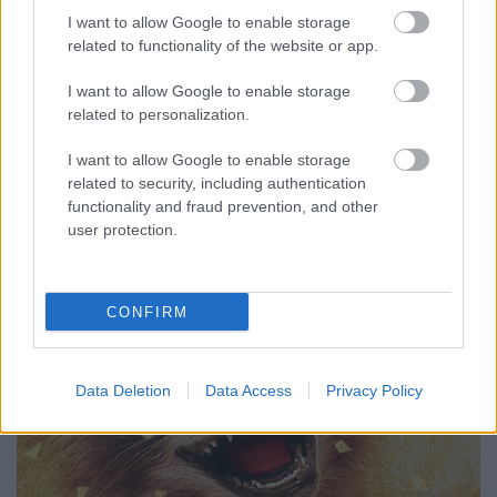
I want to allow Google to enable storage
2008 óta április 2. többek között az Autizmus
related to functionality of the website or app.
világnapja, ezen a napon számtalan rendezvény
keretében próbálják meg felhívni a figyelmet erre a
I want to allow Google to enable storage
furcsa, sokszor félelmet keltő állapotra. Sajnos
related to personalization.
társadalmunk még nem tudta lebontani az
előítéleteket és a tabukat a különféle…
I want to allow Google to enable storage
related to security, including authentication
functionality and fraud prevention, and other
user protection.
CONFIRM
Data Deletion
Data Access
Privacy Policy