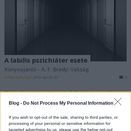
A labilis pszichiáter esete
Könyvajánló - A. F. Brady: Vakság
Arthur Arthurus
•
2019. április 03.
0
"Metszően ​éles regény egy nőről, aki olyan mélyre
ereszkedik az őrületbe, hogy talán többé meg sem
Blog -
Do Not Process My Personal Information
találja a kivezető utat… "
If you wish to opt-out of the sale, sharing to third parties, or
processing of your personal or sensitive information for
targeted advertising by us, please use the below opt-out