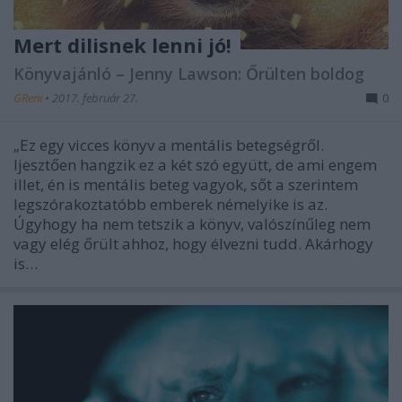
Mert dilisnek lenni jó!
Könyvajánló – Jenny Lawson: Őrülten boldog
GReni
•
2017. február 27.
0
„Ez egy vicces könyv a mentális betegségről.
Ijesztően hangzik ez a két szó együtt, de ami engem
illet, én is mentális beteg vagyok, sőt a szerintem
legszórakoztatóbb emberek némelyike is az.
Úgyhogy ha nem tetszik a könyv, valószínűleg nem
vagy elég őrült ahhoz, hogy élvezni tudd. Akárhogy
is…