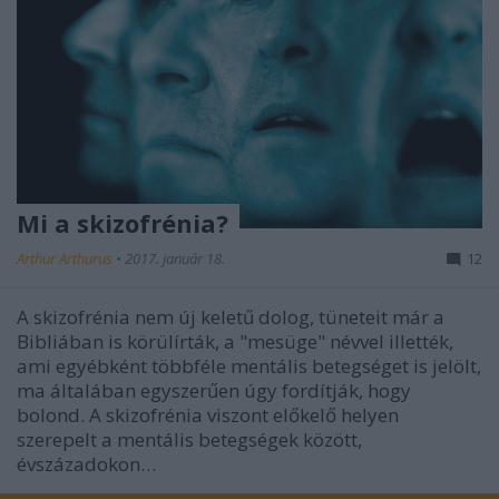
Mi a skizofrénia?
Arthur Arthurus
•
2017. január 18.
12
A skizofrénia nem új keletű dolog, tüneteit már a
Bibliában is körülírták, a "mesüge" névvel illették,
ami egyébként többféle mentális betegséget is jelölt,
ma általában egyszerűen úgy fordítják, hogy
bolond. A skizofrénia viszont előkelő helyen
szerepelt a mentális betegségek között,
évszázadokon…