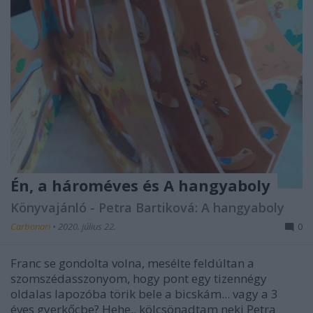
Én, a hároméves és A hangyaboly
Könyvajánló - Petra Bartiková: A hangyaboly
Carbonari
•
2020. július 22.
0
Franc se gondolta volna, mesélte feldúltan a
szomszédasszonyom, hogy pont egy tizennégy
oldalas lapozóba törik bele a bicskám... vagy a 3
éves gyerkőcbe? Hehe.. kölcsönadtam neki Petra