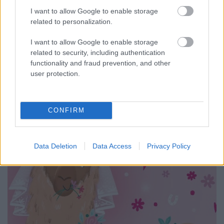
Könyvajánló - Matt Haig: Az Igazmondó Glimpi
I want to allow Google to enable storage
related to personalization.
Carbonari
•
2020. augusztus 15.
0
I want to allow Google to enable storage
Nincs jobb, mint az igazmondás? Nos, Igazmondó
related to security, including authentication
Glimpi nagyon nem így gondolja, mert sorozatosan
functionality and fraud prevention, and other
kínos esetekbe kénytelen belefutni tündér
user protection.
keresztanyja ajándéka miatt. Mert magától azért...
nem mindig mondaná meg a tutit.
CONFIRM
Data Deletion
Data Access
Privacy Policy