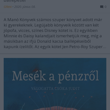
GReni
•
2020. június 08.
0
A Manó Könyvek számos szuper könyvet adott már
ki gyerekeknek. Legújabb könyveik között van két
jópofa, vicces, színes Disney kötet is. Ez egyikben
Minnie és Daisy kalandjait ismerhetjük meg, míg a
másikban az ifjú Donald kacsa ballépéseiből
kapunk ízelítőt. Az egyik kötet Jen Petro-Roy Szuper…