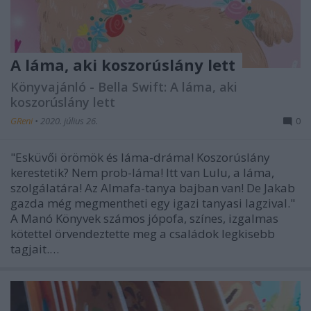
A láma, aki koszorúslány lett
Könyvajánló - Bella Swift: A láma, aki
koszorúslány lett
GReni
•
2020. július 26.
0
"Esküvői örömök és láma-dráma! Koszorúslány
kerestetik? Nem prob-láma! Itt van Lulu, a láma,
szolgálatára! Az Almafa-tanya bajban van! De Jakab
gazda még megmentheti egy igazi tanyasi lagzival."
A Manó Könyvek számos jópofa, színes, izgalmas
kötettel örvendeztette meg a családok legkisebb
tagjait.…