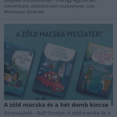
idegeket Mikulásfalván - íme egy egyszerűen
szeretnivaló, abszolút nem szabványos, cuki
Mikulásos történet!
A zöld macska és a hét domb kincse
Könyvajánló - Ruff Orsolya: A zöld macska és a