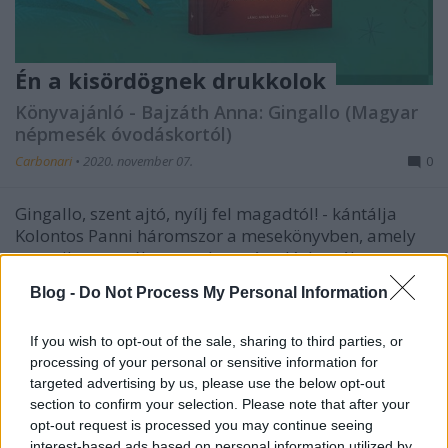
Én a kisördögnek drukkolok
Könyvajánló - Bajzáth Anna: Gingallo (Magyar
népmesék óvodáskortól)
Carbonari
•
2020. november 07.
0
Gingallo, szent ajtó, nyílj fel magadtól! - kántálja
Kolontos Panni háromszor a mesekönyvben, amely
tematikus meséket tartalmaz óvodáskortól
kisiskoláskorig. Néha kicsit másképpen, mint
Blog -
Do Not Process My Personal Information
máshol, de mégis szerethetően. (A képen felül a
szerző, Bajzáth Mária, a mesék összeválogatója
If you wish to opt-out of the sale, sharing to third parties, or
látható, alatta…
processing of your personal or sensitive information for
targeted advertising by us, please use the below opt-out
section to confirm your selection. Please note that after your
opt-out request is processed you may continue seeing
interest-based ads based on personal information utilized by