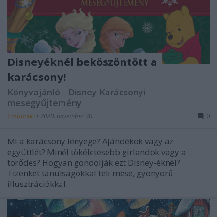
Disneyéknél beköszöntött a
karácsony!
Könyvajánló - Disney Karácsonyi
mesegyűjtemény
Carbonari
•
2020. november 30.
0
Mi a karácsony lényege? Ajándékok vagy az
együttlét? Minél tökéletesebb girlandok vagy a
törődés? Hogyan gondolják ezt Disney-éknél?
Tizenkét tanulságokkal teli mese, gyönyörű
illusztrációkkal.