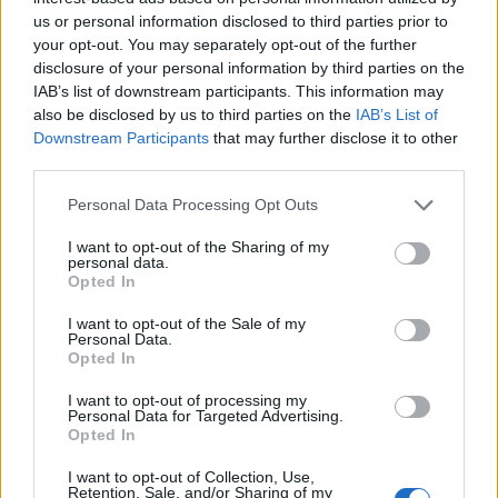
us or personal information disclosed to third parties prior to
your opt-out. You may separately opt-out of the further
disclosure of your personal information by third parties on the
IAB’s list of downstream participants. This information may
also be disclosed by us to third parties on the
IAB’s List of
Downstream Participants
that may further disclose it to other
third parties.
Please note that this website/app uses one or more Google
Personal Data Processing Opt Outs
services and may gather and store information including but
not limited to your visit or usage behaviour. You may click to
I want to opt-out of the Sharing of my
personal data.
grant or deny consent to Google and its third-party tags to
Könnyed, szórakoztató sorozat
Opted In
use your data for below specified purposes in below Google
tiniknek
consent section.
I want to opt-out of the Sale of my
Personal Data.
Könyvajánló - Balázsy Panna: Csendháborítás
Opted In
GReni
•
2020. augusztus 16.
0
I want to opt-out of processing my
Personal Data for Targeted Advertising.
Opted In
"Helló csajok! Összebarátkoztam az új
szomszédainkkal és hamarosan nyári karácsonyi
I want to opt-out of Collection, Use,
bulit tartunk a frissen felújított lakásukban!
Retention, Sale, and/or Sharing of my