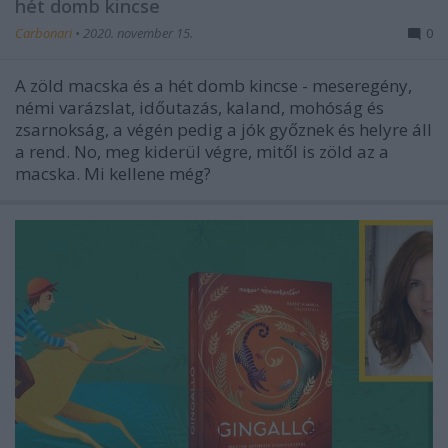
hét domb kincse
Carbonari
•
2020. november 15.
0
A zöld macska és a hét domb kincse - meseregény,
némi varázslat, időutazás, kaland, mohóság és
zsarnokság, a végén pedig a jók győznek és helyre áll
a rend. No, meg kiderül végre, mitől is zöld az a
macska. Mi kellene még?