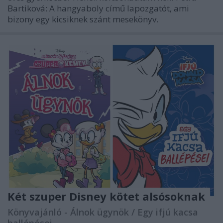
Bartiková: A hangyaboly című lapozgatót, ami
bizony egy kicsiknek szánt mesekönyv.
Két szuper Disney kötet alsósoknak
Könyvajánló - Álnok ügynök / Egy ifjú kacsa
ballépései