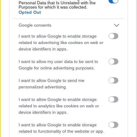
Personal Data that Is Unrelated with the
Meghívtam a legjobb barátnőimet, és remélem,
Purposes for which it was collected.
mindenkit elengednek a szülők... A nővérem
Opted Out
mostanában sokat mereng, ennek köze lehet a
szomszédban lakó helyes sráchoz, aki…
Google consents
I want to allow Google to enable storage
related to advertising like cookies on web or
device identifiers in apps.
I want to allow my user data to be sent to
Google for online advertising purposes.
I want to allow Google to send me
personalized advertising.
I want to allow Google to enable storage
related to analytics like cookies on web or
device identifiers in apps.
I want to allow Google to enable storage
Nincs jobb, mint az igazmondás?
related to functionality of the website or app.