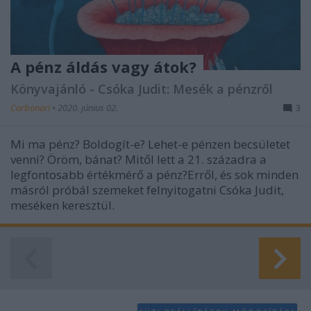
A pénz áldás vagy átok?
Könyvajánló - Csóka Judit: Mesék a pénzről
Carbonari
•
2020. június 02.
3
Mi ma pénz? Boldogít-e? Lehet-e pénzen becsületet
venni? Öröm, bánat? Mitől lett a 21. századra a
legfontosabb értékmérő a pénz?Erről, és sok minden
másról próbál szemeket felnyitogatni Csóka Judit,
meséken keresztül.