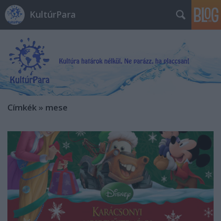
KultúrPara
Címkék
»
mese