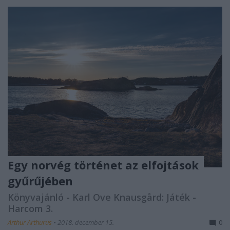
Egy norvég történet az elfojtások
gyűrűjében
Könyvajánló - Karl Ove Knausgård: Játék -
Harcom 3.
Arthur Arthurus
•
2018. december 15.
0