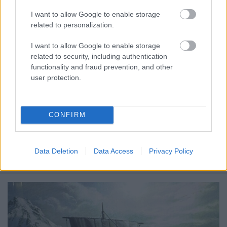
I want to allow Google to enable storage
related to personalization.
I want to allow Google to enable storage
related to security, including authentication
Nem csak mi nem élünk örökké
functionality and fraud prevention, and other
user protection.
Könyvajánló - Jostein Gaarder: Éppen jó
Arthur Arthurus
•
2019. május 14.
0
CONFIRM
"A helyzetem egyáltalán nem kivételes, éppen
ellenkezőleg. Én csak egy vagyok közülünk, a sokak
közül, és ezt a szerepet felvállalva leülök az
Data Deletion
Data Access
Privacy Policy
asztalhoz, és írni fogok, egész este és egész éjjel."