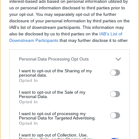
Mennyire fájhat az, ami nincs?
interest-based ads based on personal information utilized by
us or personal information disclosed to third parties prior to
Könyvajánló - Bjarte Breiteig: Fantomfájások
your opt-out. You may separately opt-out of the further
disclosure of your personal information by third parties on the
Arthur Arthurus
•
2019. június 05.
0
IAB’s list of downstream participants. This information may
also be disclosed by us to third parties on the
IAB’s List of
Rövid, velős írások a fájdalomról, a lélekről. Egy-egy
Downstream Participants
that may further disclose it to other
apró élethelyzetbe repít, hősei mind mások, de egy
third parties.
közös van bennük: a fájdalom.
Please note that this website/app uses one or more Google
Personal Data Processing Opt Outs
services and may gather and store information including but
not limited to your visit or usage behaviour. You may click to
I want to opt-out of the Sharing of my
personal data.
grant or deny consent to Google and its third-party tags to
Opted In
use your data for below specified purposes in below Google
consent section.
I want to opt-out of the Sale of my
Personal Data.
Opted In
I want to opt-out of processing my
Personal Data for Targeted Advertising.
Opted In
I want to opt-out of Collection, Use,