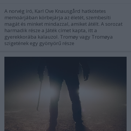
A norvég író, Karl Ove Knausgård hatkötetes
memoárjában körbejárja az életét, szembesíti
magát és minket mindazzal, amiket átélt. A sorozat
harmadik része a Játék címet kapta, itt a
gyerekkorába kalauzol. Tromøy vagy Tromøya
szigetének egy gyönyörű része