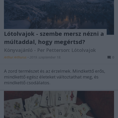
Lótolvajok - szembe mersz nézni a
múltaddal, hogy megértsd?
Könyvajánló - Per Petterson: Lótolvajok
Arthur Arthurus
•
2019. szeptember 18.
0
A zord természet és az érzelmek. Mindkettő erős,
mindkettő egész életeket változtathat meg, és
mindkettő csodálatos.