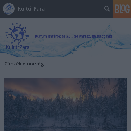
KultúrPara
Címkék
»
norvég