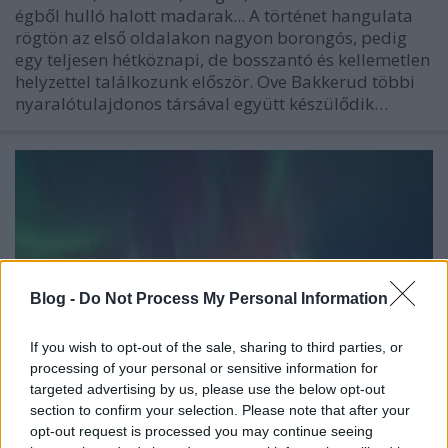
égből hulló halott madarak... A történet hangulata
rögtön az első oldalakon nagyon borongós, pedig
egy teljesen hétköznapi, de bosszantó és kellemetlen
helyzettel találkozunk először. Ove Bakkerud többi
nyaralótulajdonos társával együtt készülődik…
Blog -
Do Not Process My Personal Information
If you wish to opt-out of the sale, sharing to third parties, or
processing of your personal or sensitive information for
targeted advertising by us, please use the below opt-out
section to confirm your selection. Please note that after your
opt-out request is processed you may continue seeing