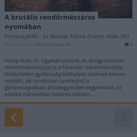
A brutális rendőrmészáros
nyomában
Könyvajánló - Jo Nesbø: Police (Harry Hole 10.)
Arthur Arthurus
•
2018. szeptember 24.
0
Harry Hole 10. ügyénél tartunk, és itt egy brutális
rendőrmészáros járja a fővárost. Három korábbi,
felderítetlen gyilkosság tetthelyén találnak három
rendőrt, aki korábban nyomozott a
gyilkosságokban. Mindegyiküket kegyetlenül, az
eredeti bűnesethez hasonló módon…