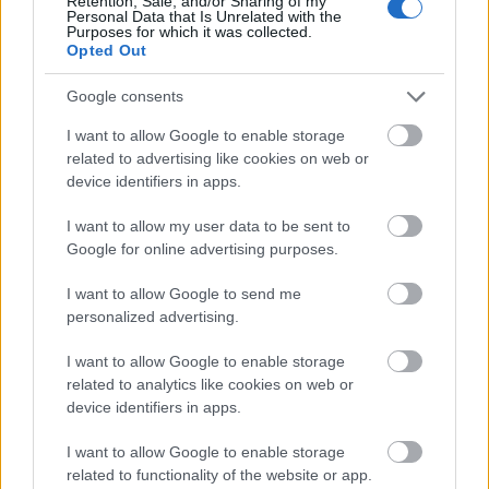
Retention, Sale, and/or Sharing of my
Personal Data that Is Unrelated with the
Purposes for which it was collected.
Opted Out
Csótányok...
Google consents
Könyvajánló - Jo Nesbø: Csótányok (Harry Hole
2.)
I want to allow Google to enable storage
related to advertising like cookies on web or
Arthur Arthurus
•
2019. május 20.
0
device identifiers in apps.
Bangkok, gyilkosság, mocsok... mi köze mindehhez
I want to allow my user data to be sent to
egy norvég alkoholista nyomozónak?
Google for online advertising purposes.
I want to allow Google to send me
personalized advertising.
I want to allow Google to enable storage
related to analytics like cookies on web or
device identifiers in apps.
I want to allow Google to enable storage
related to functionality of the website or app.