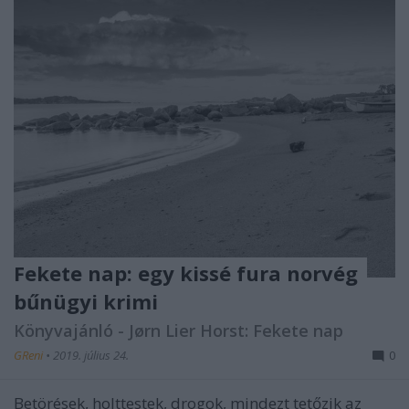
Fekete nap: egy kissé fura norvég
bűnügyi krimi
Könyvajánló - Jørn Lier Horst: Fekete nap
GReni
•
2019. július 24.
0
Betörések, holttestek, drogok, mindezt tetőzik az