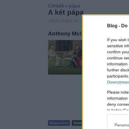
Címkék
»
pápa
A két pápa
2020. május 05. 07:54
-
Arthur Arthurus
Blog -
Do 
Anthony McCarten: A két páp
If you wish 
Miben különbözik é
sensitive in
confirm you
continue se
information 
further disc
participants
Downstream 
Please note
information 
deny consent
in below Go
Persona