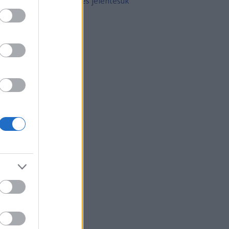
10 népszerű tetoválás és jelentésük
rchívum
21 február
(
8
)
21 január
(
31
)
20 december
(
41
)
20 november
(
32
)
20 október
(
35
)
20 szeptember
(
30
)
20 augusztus
(
31
)
20 július
(
31
)
20 június
(
29
)
20 május
(
31
)
20 április
(
30
)
vább
...
gyéb
zerzők
eni
(
profil
)
thur Arthurus
(
profil
)
ltúrPara
(
profil
)