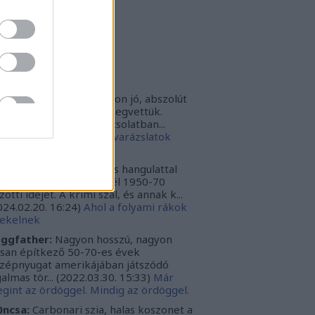
rbonari
(
profil
)
bitron79
(
profil
)
zzy1
(
profil
)
uka
(
profil
)
iss topikok
nki030:
A játék az nagyon jó, abszolút
m bántuk meg, hogy megvettük.
szont a leírásoddal kapcsolatban...
024.12.10. 16:38
)
Sötét varázslatok
védése - Párbajszakkör
ggfather:
Nagyon erős hangulattal
zza az amerikai mélydél 1950-70
zötti idejét. A krimi szál, és annak k...
024.02.20. 16:24
)
Ahol a folyami rákok
ekelnek
ggfather:
Nagyon hosszú, nagyon
ssan építkező 50-70-es évek
zépnyugat amerikájában játszódó
galmas tör...
(
2022.03.30. 15:33
)
Már
gint az ördöggel. Mindig az ördöggel.
ncsa:
Carbonari szia, halas koszonet a