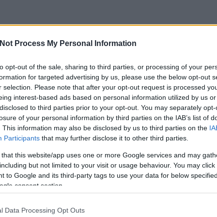
K
Not Process My Personal Information
a
to opt-out of the sale, sharing to third parties, or processing of your per
s miben hasonlít XVI. Benedek pápa és Ferenc pápa?
T
formation for targeted advertising by us, please use the below opt-out s
r selection. Please note that after your opt-out request is processed y
eing interest-based ads based on personal information utilized by us or
disclosed to third parties prior to your opt-out. You may separately opt-
losure of your personal information by third parties on the IAB’s list of
. This information may also be disclosed by us to third parties on the
IA
Participants
that may further disclose it to other third parties.
 that this website/app uses one or more Google services and may gath
including but not limited to your visit or usage behaviour. You may click 
TOVÁBB
 to Google and its third-party tags to use your data for below specifi
ogle consent section.
1
komment
Tetszik
0
l Data Processing Opt Outs