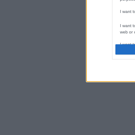
I want 
I want t
web or d
I want t
or app.
I want t
I want t
authenti