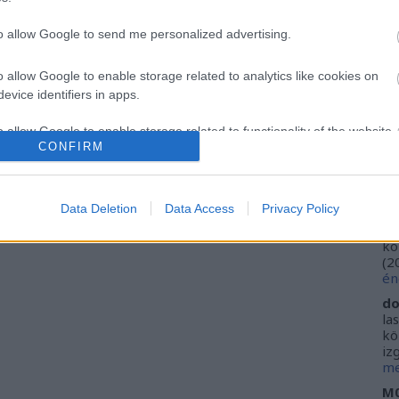
Ca
Ti
to allow Google to send me personalized advertising.
Li
He
o allow Google to enable storage related to analytics like cookies on
evice identifiers in apps.
Fr
se
o allow Google to enable storage related to functionality of the website
ne
CONFIRM
Vi
(
2
o allow Google to enable storage related to personalization.
ki
Data Deletion
Data Access
Privacy Policy
do
o allow Google to enable storage related to security, including
ho
kö
cation functionality and fraud prevention, and other user protection.
(
2
én
do
la
kö
iz
me
M0