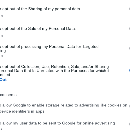
zténység
könyvajánló
2020
Vatikán
XVI. Benedek pápa
önyvkiadó
A két pápa
o opt-out of the Sharing of my personal data.
A
In
20
20
o opt-out of the Sale of my Personal Data.
20
In
20
20
to opt-out of processing my Personal Data for Targeted
20
ing.
20
In
20
20
o opt-out of Collection, Use, Retention, Sale, and/or Sharing
20
ersonal Data that Is Unrelated with the Purposes for which it
20
lected.
To
Out
E
consents
o allow Google to enable storage related to advertising like cookies on
S
evice identifiers in apps.
GR
Ar
o allow my user data to be sent to Google for online advertising
Ku
s.