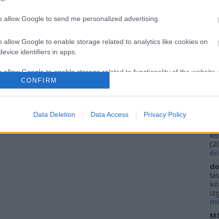
Ca
önyvajánló
paradicsom
hagyomány
2016
Alexandra Kiadó
Ti
to allow Google to send me personalized advertising.
Li
He
o allow Google to enable storage related to analytics like cookies on
evice identifiers in apps.
Fr
se
o allow Google to enable storage related to functionality of the website
ne
CONFIRM
Vi
(
2
o allow Google to enable storage related to personalization.
ki
Data Deletion
Data Access
Privacy Policy
do
o allow Google to enable storage related to security, including
ho
kö
cation functionality and fraud prevention, and other user protection.
(
2
én
do
la
kö
iz
me
M0