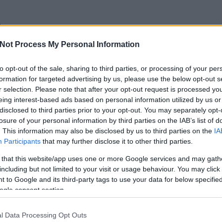
a
K
Not Process My Personal Information
ó magból paradicsomszósz?
to opt-out of the sale, sharing to third parties, or processing of your per
T
formation for targeted advertising by us, please use the below opt-out s
r selection. Please note that after your opt-out request is processed y
eing interest-based ads based on personal information utilized by us or
disclosed to third parties prior to your opt-out. You may separately opt-
losure of your personal information by third parties on the IAB’s list of
. This information may also be disclosed by us to third parties on the
IA
Participants
that may further disclose it to other third parties.
TOVÁBB
 that this website/app uses one or more Google services and may gath
including but not limited to your visit or usage behaviour. You may click 
 to Google and its third-party tags to use your data for below specifi
ogle consent section.
4
komment
Tetszik
0
növény
termesztés
2020
paradicsomszósz
l Data Processing Opt Outs