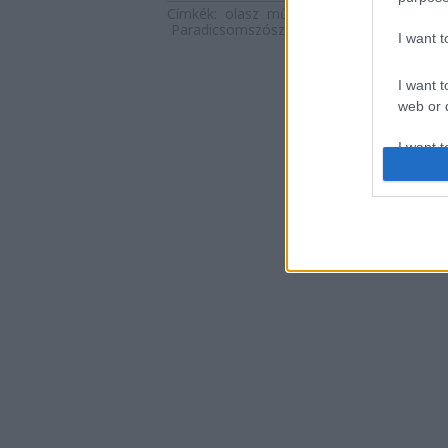
Címkék:
olasz
művészet
szakácskönyv
k
Paradicsomszósz
Hermina Deiana
I want 
I want t
web or d
I want t
or app.
I want t
I want t
authenti