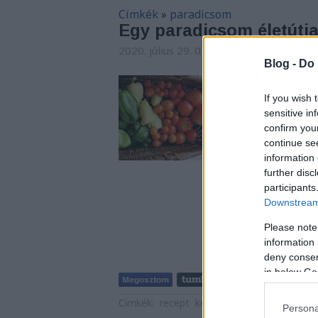
Címkék
»
paradicsom
Egy paradicsom életútj
2020. július 29. 07:24
-
Arthur Arthurus
Blog -
Do 
Hogyan lesz az apr
If you wish 
sensitive in
confirm you
continue se
information 
further disc
participants
Downstream 
Please note
information 
deny consent
in below Go
Címkék:
recept
kert
paradicsom
paprika
Persona