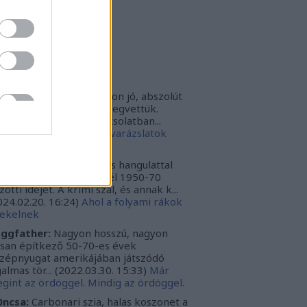
rbonari
(
profil
)
bitron79
(
profil
)
zzy1
(
profil
)
uka
(
profil
)
iss topikok
nki030:
A játék az nagyon jó, abszolút
m bántuk meg, hogy megvettük.
szont a leírásoddal kapcsolatban...
024.12.10. 16:38
)
Sötét varázslatok
védése - Párbajszakkör
ggfather:
Nagyon erős hangulattal
zza az amerikai mélydél 1950-70
zötti idejét. A krimi szál, és annak k...
024.02.20. 16:24
)
Ahol a folyami rákok
ekelnek
ggfather:
Nagyon hosszú, nagyon
ssan építkező 50-70-es évek
zépnyugat amerikájában játszódó
galmas tör...
(
2022.03.30. 15:33
)
Már
gint az ördöggel. Mindig az ördöggel.
ncsa:
Carbonari szia, halas koszonet a