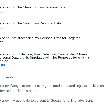
o opt-out of the Sharing of my personal data.
 egy szakácskönyvben
A
In
20
20
o opt-out of the Sale of my Personal Data.
20
: Paradicsomszósz
In
20
20
den macsó tudja, hová is tartozik."
to opt-out of processing my Personal Data for Targeted
20
ing.
20
In
20
20
o opt-out of Collection, Use, Retention, Sale, and/or Sharing
20
ersonal Data that Is Unrelated with the Purposes for which it
20
lected.
To
Out
E
consents
TOVÁBB
o allow Google to enable storage related to advertising like cookies on
S
evice identifiers in apps.
GR
Ar
o allow my user data to be sent to Google for online advertising
Szólj hozzá!
Tetszik
0
Ku
s.