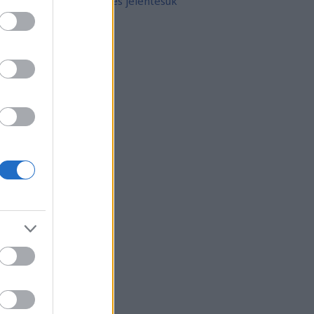
10 népszerű tetoválás és jelentésük
rchívum
21 február
(
8
)
21 január
(
31
)
20 december
(
41
)
20 november
(
32
)
20 október
(
35
)
20 szeptember
(
30
)
20 augusztus
(
31
)
20 július
(
31
)
20 június
(
29
)
20 május
(
31
)
20 április
(
30
)
vább
...
gyéb
zerzők
eni
(
profil
)
thur Arthurus
(
profil
)
ltúrPara
(
profil
)