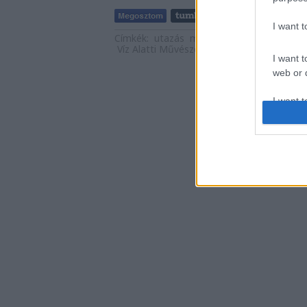
I want 
Címkék:
utazás
művészet
múzeum
érde
Víz Alatti Művészeti Múzeum
I want t
web or d
I want t
or app.
I want t
I want t
authenti