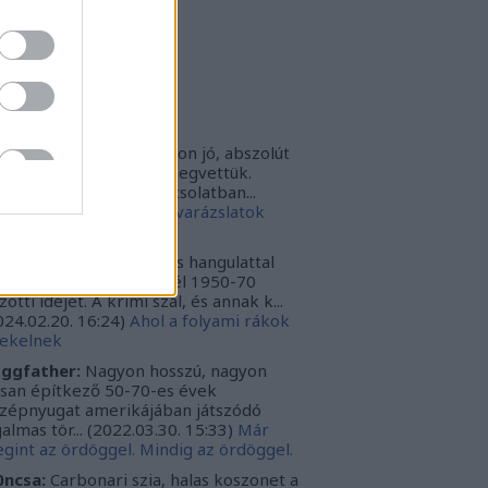
rbonari
(
profil
)
bitron79
(
profil
)
zzy1
(
profil
)
uka
(
profil
)
iss topikok
nki030:
A játék az nagyon jó, abszolút
m bántuk meg, hogy megvettük.
szont a leírásoddal kapcsolatban...
024.12.10. 16:38
)
Sötét varázslatok
védése - Párbajszakkör
ggfather:
Nagyon erős hangulattal
zza az amerikai mélydél 1950-70
zötti idejét. A krimi szál, és annak k...
024.02.20. 16:24
)
Ahol a folyami rákok
ekelnek
ggfather:
Nagyon hosszú, nagyon
ssan építkező 50-70-es évek
zépnyugat amerikájában játszódó
galmas tör...
(
2022.03.30. 15:33
)
Már
gint az ördöggel. Mindig az ördöggel.
ncsa:
Carbonari szia, halas koszonet a