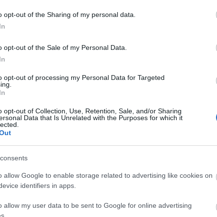
o opt-out of the Sharing of my personal data.
A
In
delméért: Víz Alatti Művészeti
20
20
o opt-out of the Sale of my Personal Data.
20
In
20
20
to opt-out of processing my Personal Data for Targeted
20
ing.
20
iaz Abraham és Jaime Gonzalez-Cano egy különleges
In
20
 alapított MUSA, azaz Museo Subacuático de Arte
20
o opt-out of Collection, Use, Retention, Sale, and/or Sharing
eti Múzeum) néven. A múzeum Cancunban, Mexikóban
20
ersonal Data that Is Unrelated with the Purposes for which it
evéből biztosan rájöttetek mitől lesz a világ egyik…
20
lected.
To
Out
E
consents
o allow Google to enable storage related to advertising like cookies on
S
evice identifiers in apps.
TOVÁBB
GR
Ar
o allow my user data to be sent to Google for online advertising
Ku
s.