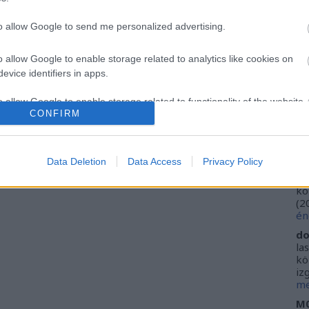
Ca
Szólj hozzá!
Tetszik
0
Ti
to allow Google to send me personalized advertising.
Li
kesség
tenger
víz
szobrászat
2018
Mexikó
Cancun
MUSA
He
o allow Google to enable storage related to analytics like cookies on
evice identifiers in apps.
Fr
se
o allow Google to enable storage related to functionality of the website
ne
CONFIRM
Vi
(
2
o allow Google to enable storage related to personalization.
ki
Data Deletion
Data Access
Privacy Policy
do
o allow Google to enable storage related to security, including
ho
kö
cation functionality and fraud prevention, and other user protection.
(
2
én
do
la
kö
iz
me
M0