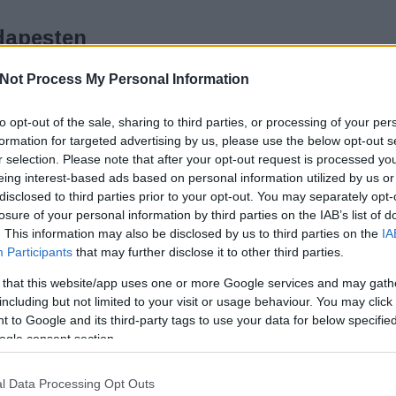
dapesten
K
Not Process My Personal Information
nk el különleges szobrok, mesés kapualjak,
tok előtt és sokszor észre sem vesszük a szépséget
to opt-out of the sale, sharing to third parties, or processing of your per
t magunk körül. Fogadjunk, hogy az alábbi néhány
T
formation for targeted advertising by us, please use the below opt-out s
bor is sokaknak újdonság lesz akkor is, ha esetleg
r selection. Please note that after your opt-out request is processed y
eing interest-based ads based on personal information utilized by us or
disclosed to third parties prior to your opt-out. You may separately opt-
losure of your personal information by third parties on the IAB’s list of
. This information may also be disclosed by us to third parties on the
IA
Participants
that may further disclose it to other third parties.
TOVÁBB
 that this website/app uses one or more Google services and may gath
including but not limited to your visit or usage behaviour. You may click 
 to Google and its third-party tags to use your data for below specifi
ogle consent section.
1
komment
Tetszik
1
kesség
szobor
szobrászat
látnivalók
2019
Liszt Ferenc
l Data Processing Opt Outs
i
Mihajlo Kolodko
Kockásfülű nyúl
Főkukac