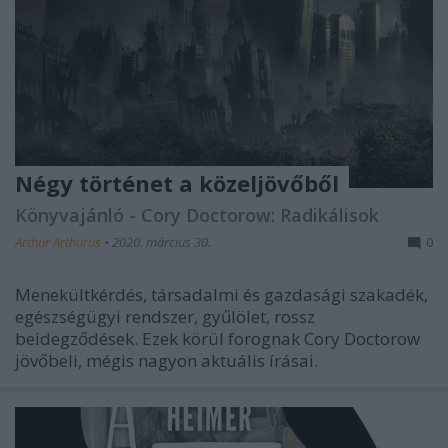
Négy történet a közeljövőből
Könyvajánló - Cory Doctorow: Radikálisok
Arthur Arthurus
•
2020. március 30.
0
Menekültkérdés, társadalmi és gazdasági szakadék,
egészségügyi rendszer, gyűlölet, rossz
beidegződések. Ezek körül forognak Cory Doctorow
jövőbeli, mégis nagyon aktuális írásai.