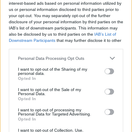
interest-based ads based on personal information utilized by
us or personal information disclosed to third parties prior to
your opt-out. You may separately opt-out of the further
disclosure of your personal information by third parties on the
IAB’s list of downstream participants. This information may
Az éhezők viadala nem ér véget a
also be disclosed by us to third parties on the
IAB’s List of
győzelemmel...
Downstream Participants
that may further disclose it to other
third parties.
Könyvajánló - Suzanne Collins: Futótűz (Az
éhezők viadala trilógia 2.)
Please note that this website/app uses one or more Google
Personal Data Processing Opt Outs
services and may gather and store information including but
GReni
•
2019. november 28.
0
not limited to your visit or usage behaviour. You may click to
I want to opt-out of the Sharing of my
personal data.
grant or deny consent to Google and its third-party tags to
Opted In
"Katniss Everdeen túlélte Az éhezők viadalát. A
use your data for below specified purposes in below Google
Kapitólium bosszúra éhes. Hiába szólt minden
consent section.
I want to opt-out of the Sale of my
ellenük, Katniss Everdeen és Peeta Mellark életben
Personal Data.
maradtak. Nem nyugodhatnak azonban meg:
Opted In
lázadásról suttognak a Kapitóliumban, ami az ő
I want to opt-out of processing my
hatásukra vette kezdetét. A nemzet szeme Katnissra
Personal Data for Targeted Advertising.
és Peetára…
Opted In
I want to opt-out of Collection, Use,