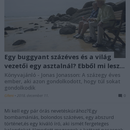
Egy buggyant százéves és a világ
vezetői egy asztalnál? Ebből mi lesz...
Könyvajánló - Jonas Jonasson: A százegy éves
ember, aki azon gondolkodott, hogy túl sokat
gondolkodik
GReni
•
2018. december 11.
0
Mi kell egy pár órás nevetéskúrához?Egy
bombamániás, bolondos százéves, egy abszurd
történet,és egy kiváló író, aki ismét fergeteges
kalandokat álmodott megennek a kattant pasasnak