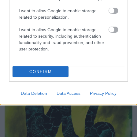
tizenkét lány,egy hatalmas aréna ésegyetlen
I want to allow Google to enable storage
szabály:ölsz vagy téged ölnek. Már tíz éve, hogy az
related to personalization.
Agave Könyvek elhozta a magyar olvasóknak
Suzanne Collins már világhírűvé, sőt, klasszikussá
I want to allow Google to enable storage
vált trilógiáját, Az éhezők viadalát. Idén pedig a
related to security, including authentication
rajongók…
functionality and fraud prevention, and other
user protection.
CONFIRM
Data Deletion
Data Access
Privacy Policy