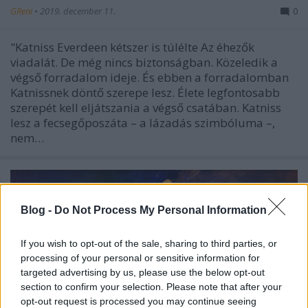
GReni
•
2019. december 11.
0
"Katniss Everdeen kétszer is túlélte Az éhezők
viadalát. De még nincs biztonságban. Közeledik a
végső forradalom ideje. És ebben a forradalomban
Katnissnek döntő szerepe lesz. Élete legfontosabb
szerepét kell eljátszania a végső csatában. Katniss
lesz a fecsegőposzáta – a lázadás szimbóluma –,
nem…
Blog -
Do Not Process My Personal Information
If you wish to opt-out of the sale, sharing to third parties, or
processing of your personal or sensitive information for
targeted advertising by us, please use the below opt-out
section to confirm your selection. Please note that after your
opt-out request is processed you may continue seeing