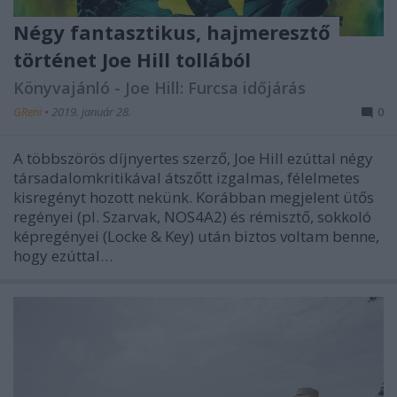
Négy fantasztikus, hajmeresztő
történet Joe Hill tollából
Könyvajánló - Joe Hill: Furcsa időjárás
GReni
•
2019. január 28.
0
A többszörös díjnyertes szerző, Joe Hill ezúttal négy
társadalomkritikával átszőtt izgalmas, félelmetes
kisregényt hozott nekünk. Korábban megjelent ütős
regényei (pl. Szarvak, NOS4A2) és rémisztő, sokkoló
képregényei (Locke & Key) után biztos voltam benne,
hogy ezúttal…