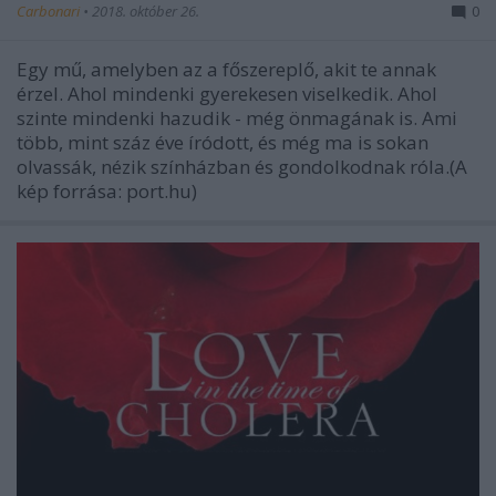
Carbonari
•
2018. október 26.
0
Egy mű, amelyben az a főszereplő, akit te annak
érzel. Ahol mindenki gyerekesen viselkedik. Ahol
szinte mindenki hazudik - még önmagának is. Ami
több, mint száz éve íródott, és még ma is sokan
olvassák, nézik színházban és gondolkodnak róla.(A
kép forrása: port.hu)