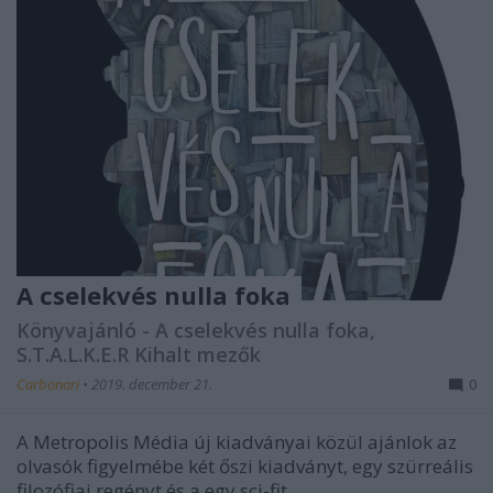
A cselekvés nulla foka
Könyvajánló - A cselekvés nulla foka,
S.T.A.L.K.E.R Kihalt mezők
Carbonari
•
2019. december 21.
0
A Metropolis Média új kiadványai közül ajánlok az
olvasók figyelmébe két őszi kiadványt, egy szürreális
filozófiai regényt és a egy sci-fit.