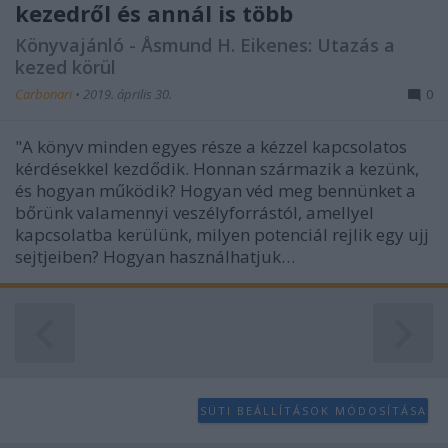
kezedről és annál is több
Könyvajánló - Åsmund H. Eikenes: Utazás a
kezed körül
Carbonari
•
2019. április 30.
0
"A könyv minden egyes része a kézzel kapcsolatos
kérdésekkel kezdődik. Honnan származik a kezünk,
és hogyan működik? Hogyan véd meg bennünket a
bőrünk valamennyi veszélyforrástól, amellyel
kapcsolatba kerülünk, milyen potenciál rejlik egy ujj
sejtjeiben? Hogyan használhatjuk…
SÜTI BEÁLLÍTÁSOK MÓDOSÍTÁSA