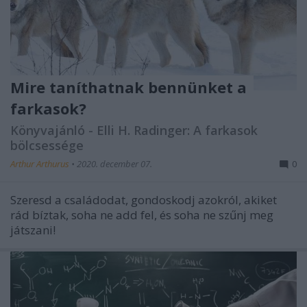
Mire taníthatnak bennünket a
farkasok?
Könyvajánló - Elli H. Radinger: A farkasok
bölcsessége
Arthur Arthurus
•
2020. december 07.
0
Szeresd a családodat, gondoskodj azokról, akiket
rád bíztak, soha ne add fel, és soha ne szűnj meg
játszani!