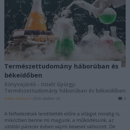
Természettudomány háborúban és
békeidőben
Könyvajánló - Inzelt György:
Természettudomány háborúban és békeidőben
Arthur Arthurus
•
2020. október 24.
0
A felfedezések lendítették előre a világot mindig is,
miközben benne mi magunk, a működésünk, az
utóbbi párezer évben vajmi keveset változott. De