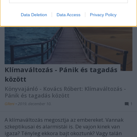
Data Deletion
Data Access
Privacy Policy
Klímaváltozás - Pánik és tagadás
között
Könyvajánló - Kovács Róbert: Klímaváltozás -
Pánik és tagadás között
GReni
•
2019. december 10.
1
A klímaváltozás megosztja az embereket. Vannak
szkeptikusai és alarmistái is. De vajon kinek van
igaza? Tényleg ekkora bajt okoztunk? Vagy talán