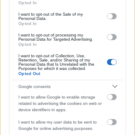
Opted In
Könyvajánló - Mosóczi András: A gondolkodás
use your data for below specified purposes in below Google
forradalma
consent section.
I want to opt-out of the Sale of my
Personal Data.
Arthur Arthurus
•
2020. szeptember 14.
0
Opted In
Az emberek egy nagy százaléka általában bizsereg a
I want to opt-out of processing my
Personal Data for Targeted Advertising.
matematikától. Nem jó értelemben. Pedig az ott van
Opted In
mindenhol...
I want to opt-out of Collection, Use,
Retention, Sale, and/or Sharing of my
Personal Data that Is Unrelated with the
Purposes for which it was collected.
Opted Out
Google consents
I want to allow Google to enable storage
related to advertising like cookies on web or
device identifiers in apps.
I want to allow my user data to be sent to
Google for online advertising purposes.