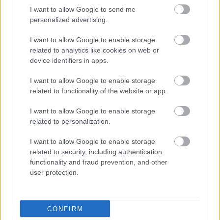
I want to allow Google to send me
personalized advertising.
Az univerzum is átállt a sötét
I want to allow Google to enable storage
oldalra?
related to analytics like cookies on web or
device identifiers in apps.
Könyvajánló: Richard Panek: 4% univerzum
Tibitron79
•
2020. június 01.
0
I want to allow Google to enable storage
related to functionality of the website or app.
„A fizikusokat nem a vonzza a fizikában, hogy
I want to allow Google to enable storage
megérthetik, amit már eddig kiderített a tudomány,
related to personalization.
hanem az, hogy így esetleg rajtakaphatják a
világegyetemet, ahogy épp valami képtelenséget
I want to allow Google to enable storage
művel.” A Hubble egyik képe - a fényes objektumok
related to security, including authentication
mindegyike egy-egy galaxis, sokmillió csillaggal és…
functionality and fraud prevention, and other
user protection.
CONFIRM