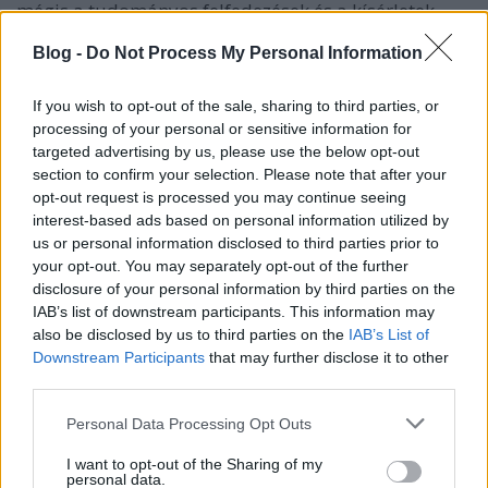
mégis a tudományos felfedezések és a kísérletek
miatt tartunk ma ott, ahol. Hogy ez jó-e vagy rossz,
Blog -
Do Not Process My Personal Information
mindenki döntse el maga - de addig is Inzelt
György…
If you wish to opt-out of the sale, sharing to third parties, or
processing of your personal or sensitive information for
targeted advertising by us, please use the below opt-out
section to confirm your selection. Please note that after your
opt-out request is processed you may continue seeing
interest-based ads based on personal information utilized by
us or personal information disclosed to third parties prior to
your opt-out. You may separately opt-out of the further
disclosure of your personal information by third parties on the
IAB’s list of downstream participants. This information may
also be disclosed by us to third parties on the
IAB’s List of
Downstream Participants
that may further disclose it to other
third parties.
Please note that this website/app uses one or more Google
Personal Data Processing Opt Outs
services and may gather and store information including but
A gondolkodás forradalma
not limited to your visit or usage behaviour. You may click to
I want to opt-out of the Sharing of my
personal data.
grant or deny consent to Google and its third-party tags to