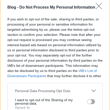
Blog -
Do Not Process My Personal Information
If you wish to opt-out of the sale, sharing to third parties, or
processing of your personal or sensitive information for
targeted advertising by us, please use the below opt-out
section to confirm your selection. Please note that after your
Lelked szélfútta madártoll
opt-out request is processed you may continue seeing
interest-based ads based on personal information utilized by
Arthur Arthurus
•
2020. szeptember 06.
0
us or personal information disclosed to third parties prior to
your opt-out. You may separately opt-out of the further
Tudtad, hogy a hatodik dalai láma verseket is írt?
disclosure of your personal information by third parties on the
Méghozzá nem is akármilyeneket!
IAB’s list of downstream participants. This information may
also be disclosed by us to third parties on the
IAB’s List of
Downstream Participants
that may further disclose it to other
third parties.
Please note that this website/app uses one or more Google
Personal Data Processing Opt Outs
services and may gather and store information including but
not limited to your visit or usage behaviour. You may click to
I want to opt-out of the Sharing of my
personal data.
grant or deny consent to Google and its third-party tags to
Opted In