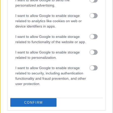
I want to allow Google to send me
personalized advertising.
I want to allow Google to enable storage
related to analytics like cookies on web or
device identifiers in apps.
I want to allow Google to enable storage
related to functionality of the website or app.
I want to allow Google to enable storage
related to personalization.
I want to allow Google to enable storage
Történések
related to security, including authentication
functionality and fraud prevention, and other
Könyvajánló - Rakovszky Zsuzsa: Történések
user protection.
GReni
•
2018. augusztus 17.
0
Rakovszky Zsuzsa Történések című kötete a 2018-as
CONFIRM
Ünnepi Könyvhétre jelent meg a Magvető Kiadó