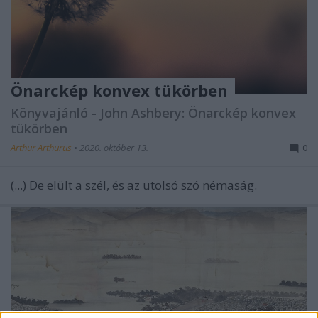
Önarckép konvex tükörben
Könyvajánló - John Ashbery: Önarckép konvex
tükörben
Arthur Arthurus
•
2020. október 13.
0
(...) De elült a szél, és az utolsó szó némaság.