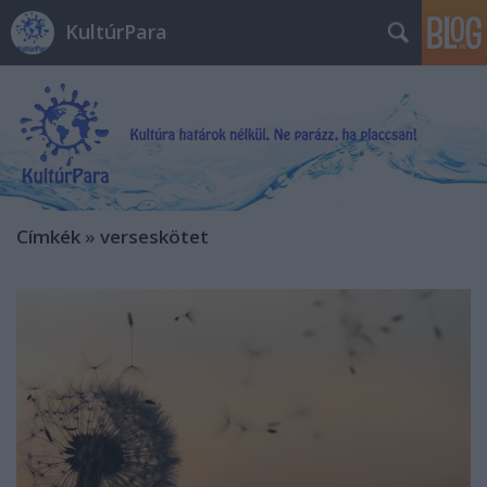
KultúrPara
Címkék
»
verseskötet