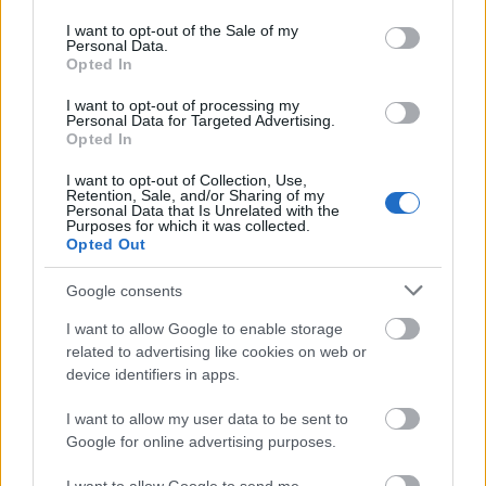
use your data for below specified purposes in below Google
consent section.
I want to opt-out of the Sale of my
Personal Data.
Opted In
I want to opt-out of processing my
Personal Data for Targeted Advertising.
Opted In
Várady Szabolcs emlékezései versben
I want to opt-out of Collection, Use,
Retention, Sale, and/or Sharing of my
Könyvajánló - Várady Szabolcs: De ​mennyire
Personal Data that Is Unrelated with the
Purposes for which it was collected.
GReni
•
2019. június 24.
0
Opted Out
Google consents
"A De mennyire összegzéskötet, benne
megcsillannak a Várady-líra jellegzetes erényei:
I want to allow Google to enable storage
irónia, intellektualitás, intonálás, és kiegészül
related to advertising like cookies on web or
egyfajta hűvös szenvedélyességgel, elegáns és
device identifiers in apps.
intenzív életfilozófiával." Várady Szabolcs Kossuth-
és József Attila-díjas költő,…
I want to allow my user data to be sent to
Google for online advertising purposes.