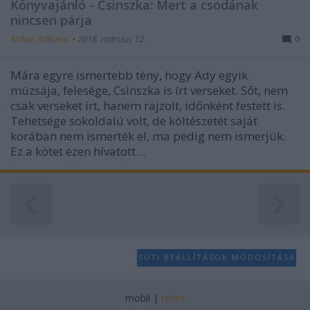
Könyvajánló - Csinszka: Mert a csodának
nincsen párja
Arthur Arthurus
•
2018. március 12.
0
Mára egyre ismertebb tény, hogy Ady egyik
múzsája, felesége, Csinszka is írt verseket. Sőt, nem
csak verseket írt, hanem rajzolt, időnként festett is.
Tehetsége sokoldalú volt, de költészetét saját
korában nem ismerték el, ma pedig nem ismerjük.
Ez a kötet ezen hívatott…
SÜTI BEÁLLÍTÁSOK MÓDOSÍTÁSA
mobil
|
teljes