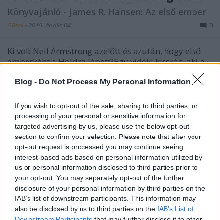
Könyvajánló - James R. Hansen: Az első ember
GReni
•
2019. április 04.
0
Ki volt Neil Armstrong azelőtt és azután, hogy első
emberként a Holdra lépett?Egy vidéki kissrác, aki a
repülésről álmodott. Egy kissé elvont tini, aki előbb
Blog -
Do Not Process My Personal Information
szerzett repülőre jogsit, mint autóra. Majd
családapa, kiváló mérnök, pilóta, háborús hős,
űrhajós és végül:…
If you wish to opt-out of the sale, sharing to third parties, or
processing of your personal or sensitive information for
targeted advertising by us, please use the below opt-out
section to confirm your selection. Please note that after your
opt-out request is processed you may continue seeing
interest-based ads based on personal information utilized by
us or personal information disclosed to third parties prior to
your opt-out. You may separately opt-out of the further
disclosure of your personal information by third parties on the
IAB’s list of downstream participants. This information may
also be disclosed by us to third parties on the
IAB’s List of
Downstream Participants
that may further disclose it to other