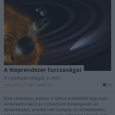
A Naprendszer furcsaságai
A rejtélyes világűr 2. rész
Arthur Arthurus
•
2017. január 29.
26
Első ránézésre, amikor a laikus érdeklődő épp csak
ismerkedni kezd az Univerzum törvényeivel, az
ismeretekkel, amiket már tudunk, az elméletekkel,