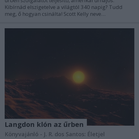
űrben szolgálatot teljesítő, amerikai űrhajós.
Kibírnád elszigetelve a világtól 340 napig? Tudd
meg, ő hogyan csinálta! Scott Kelly neve…
Langdon klón az űrben
Könyvajánló - J. R. dos Santos: Életjel