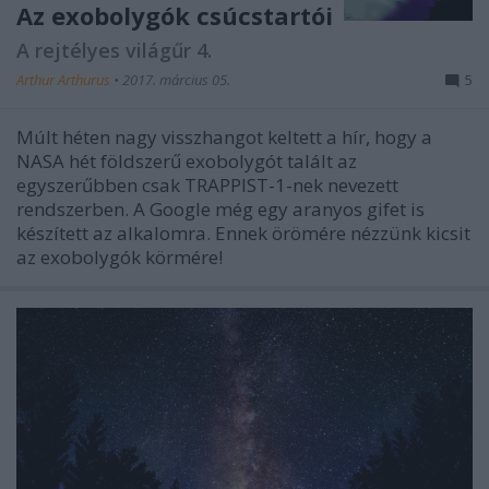
Az exobolygók csúcstartói
A rejtélyes világűr 4.
Arthur Arthurus
•
2017. március 05.
5
Múlt héten nagy visszhangot keltett a hír, hogy a
NASA hét földszerű exobolygót talált az
egyszerűbben csak TRAPPIST-1-nek nevezett
rendszerben. A Google még egy aranyos gifet is
készített az alkalomra. Ennek örömére nézzünk kicsit
az exobolygók körmére!