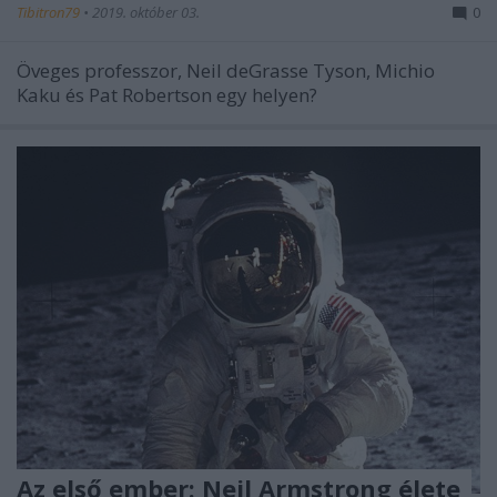
Tibitron79
•
2019. október 03.
0
Öveges professzor, Neil deGrasse Tyson, Michio
Kaku és Pat Robertson egy helyen?
Az első ember: Neil Armstrong élete