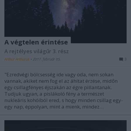
A végtelen érintése
A rejtélyes világűr 3. rész
Arthur Arthurus
•
2017. február 05.
3
"Ezredvégi bölcsesség ide vagy oda, nem sokan
vannak, akiket nem fog el az áhítat érzése, midőn
egy csillagfényes éjszakán az égre pillantanak.
Tudjuk ugyan, a pislákoló fény a természet
nukleáris kohóiból ered, s hogy minden csillag egy-
egy nap, éppolyan, mint a mienk, mindez…