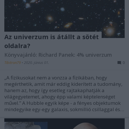
Az univerzum is átállt a sötét
oldalra?
Könyvajánló: Richard Panek: 4% univerzum
Tibitron79
•
2020. június 01.
0
„A fizikusokat nem a vonzza a fizikában, hogy
megérthetik, amit már eddig kiderített a tudomány,
hanem az, hogy így esetleg rajtakaphatják a
világegyetemet, ahogy épp valami képtelenséget
művel.” A Hubble egyik képe - a fényes objektumok
mindegyike egy-egy galaxis, sokmillió csillaggal és…