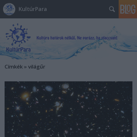
KultúrPara
Címkék
»
világűr