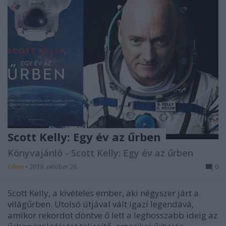
Scott Kelly: Egy év az űrben
Könyvajánló - Scott Kelly: Egy év az űrben
GReni
•
2019. október 26.
0
Scott Kelly, a kivételes ember, aki négyszer járt a
világűrben. Utolsó útjával vált igazi legendává,
amikor rekordot döntve ő lett a leghosszabb ideig az