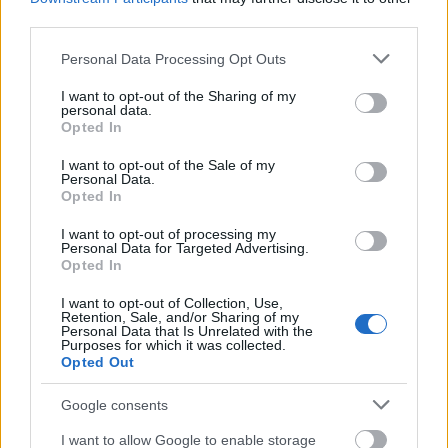
third parties.
Please note that this website/app uses one or more Google
Personal Data Processing Opt Outs
services and may gather and store information including but
not limited to your visit or usage behaviour. You may click to
I want to opt-out of the Sharing of my
personal data.
Terítéken a Világegyetem!
grant or deny consent to Google and its third-party tags to
Opted In
use your data for below specified purposes in below Google
Könyvajánló - Neil deGrasse Tyson: Terítéken a
consent section.
I want to opt-out of the Sale of my
Világegyetem
Personal Data.
Opted In
Arthur Arthurus
•
2018. december 13.
1
I want to opt-out of processing my
Personal Data for Targeted Advertising.
A világ kedvenc asztrofizikusa ezúttal érthető és
Opted In
tömör bevezetést kínál az asztrofizika rejtelmeibe
azoknak, akik túlságosan elfoglaltak, hogy
I want to opt-out of Collection, Use,
előadásokon, tankönyvekből vagy sokszor unalmas
Retention, Sale, and/or Sharing of my
Personal Data that Is Unrelated with the
dokumentumfilmekből tájékozódjanak.
Purposes for which it was collected.
Opted Out
Google consents
I want to allow Google to enable storage