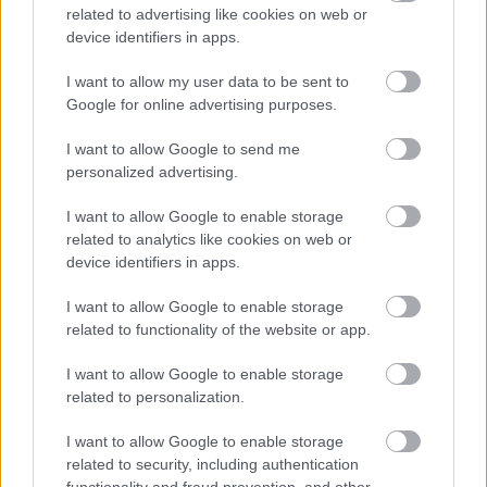
related to advertising like cookies on web or
device identifiers in apps.
I want to allow my user data to be sent to
Google for online advertising purposes.
I want to allow Google to send me
personalized advertising.
I want to allow Google to enable storage
related to analytics like cookies on web or
device identifiers in apps.
Jupiter, a főisten
Az égbolt mítoszai 6. - A Jupiter
I want to allow Google to enable storage
related to functionality of the website or app.
Arthur Arthurus
•
2018. március 04.
2
I want to allow Google to enable storage
Sorozatunk mai vendége a Jupiter, ez a hatalmas
related to personalization.
gázbolygó, ami több millió kilométer távolságra
kering tőlünk. Sok mitológiában a főistent, a
I want to allow Google to enable storage
törvényeket testesítette meg, és ez épp annyira
related to security, including authentication