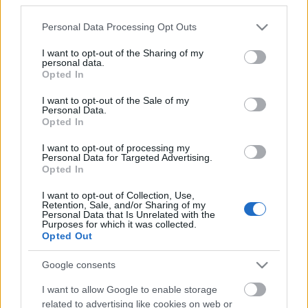
Please note that this website/app uses one or more Google
Personal Data Processing Opt Outs
services and may gather and store information including but
not limited to your visit or usage behaviour. You may click to
I want to opt-out of the Sharing of my
personal data.
grant or deny consent to Google and its third-party tags to
Opted In
use your data for below specified purposes in below Google
consent section.
I want to opt-out of the Sale of my
Personal Data.
Opted In
I want to opt-out of processing my
Personal Data for Targeted Advertising.
Opted In
Lenyűgöző hegyek, melyek országaik
I want to opt-out of Collection, Use,
Retention, Sale, and/or Sharing of my
és bolygónk ékei
Personal Data that Is Unrelated with the
Purposes for which it was collected.
December 11. Nemzetközi Hegy Nap
Opted Out
GReni
•
2016. december 11.
0
Google consents
A Mount Everest a legmagasabb megmászható
I want to allow Google to enable storage
hegy a bolygón Világnap a hegyeknek? És tényleg!
related to advertising like cookies on web or