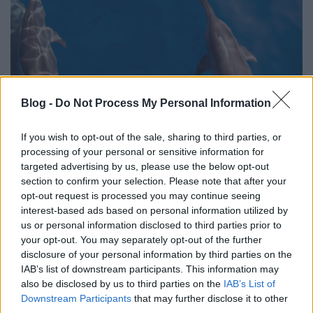
Az Óceánok Világnapja és két
Blog -
Do Not Process My Personal Information
szörfös, aki mindent megtesz, hogy
mentse az óceánok élővilágát
If you wish to opt-out of the sale, sharing to third parties, or
processing of your personal or sensitive information for
GReni
•
2018. június 08.
1
targeted advertising by us, please use the below opt-out
section to confirm your selection. Please note that after your
1992-ben Rio de Janeiro adott otthon a Környezet és
opt-out request is processed you may continue seeing
Fejlődés ENSZ Konferenciának (UN Conference on
interest-based ads based on personal information utilized by
Environment and Development), ahol számos fontos
us or personal information disclosed to third parties prior to
dolog megvitatása mellett a résztvevő 172 tagállam
your opt-out. You may separately opt-out of the further
úgy döntött, hogy a továbbiakban június 8-át
disclosure of your personal information by third parties on the
kinevezik az Óceánok Világnapjának.…
IAB’s list of downstream participants. This information may
also be disclosed by us to third parties on the
IAB’s List of
Downstream Participants
that may further disclose it to other
third parties.