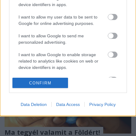
December 11-én van a hivatalos Nemzetközi Hegy
device identifiers in apps.
Nap. Ezt a neves eseményt az ENSZ jegyeztette be
2003-ban International Mountain Day (szó szerint
I want to allow my user data to be sent to
azt jelenti, hogy nemzetközi hegy nap) néven. A…
Google for online advertising purposes.
I want to allow Google to send me
personalized advertising.
I want to allow Google to enable storage
related to analytics like cookies on web or
device identifiers in apps.
I want to allow Google to enable storage
CONFIRM
related to functionality of the website or app.
I want to allow Google to enable storage
Data Deletion
Data Access
Privacy Policy
related to personalization.
I want to allow Google to enable storage
related to security, including authentication
Ma tegyél valamit a Földért!
functionality and fraud prevention, and other