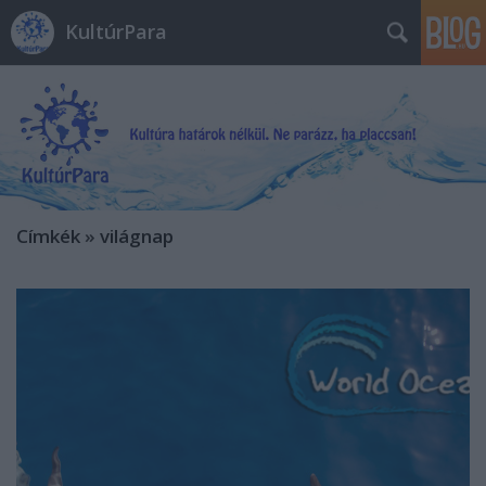
KultúrPara
Címkék
»
világnap