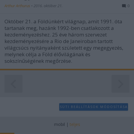
user protection.
Arthur Arthurus
•
2016. október 21.
0
Október 21. a Földünkért világnap, amit 1991. óta
tartanak meg, hazánk 1992-ben csatlakozott a
kezdeményezéshez. 25 éve három szervezet
kezdeményezésére a Rio de Janeiroban tartott
világcsúcs nyitányaként született egy megegyezés,
melynek célja a Föld élővilágának és
sokszínűségének megőrzése.
SÜTI BEÁLLÍTÁSOK MÓDOSÍTÁSA
mobil
|
teljes