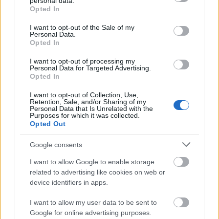
A Pendle-dombi boszorkányok
personal data.
grant or deny consent to Google and its third-party tags to
Opted In
use your data for below specified purposes in below Google
Könyvajánló - Stacey Halls: Familiárisok
consent section.
I want to opt-out of the Sale of my
Carbonari
•
2021. február 04.
1
Personal Data.
Opted In
A KULT Könyvek sorozatban újabb gyöngyszem
I want to opt-out of processing my
jelent a 21. Század Kiadó gondozásában, Stacey
Personal Data for Targeted Advertising.
Halls Familiárisok című regénye. A nagyszerű ...
Opted In
I want to opt-out of Collection, Use,
Retention, Sale, and/or Sharing of my
Personal Data that Is Unrelated with the
Purposes for which it was collected.
Opted Out
Google consents
I want to allow Google to enable storage
related to advertising like cookies on web or
device identifiers in apps.
I want to allow my user data to be sent to
Google for online advertising purposes.