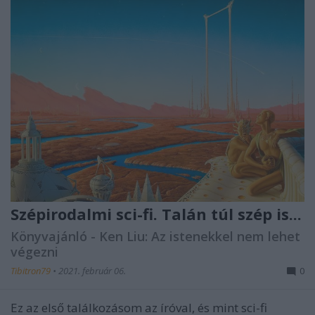
Szépirodalmi sci-fi. Talán túl szép is...
Könyvajánló - Ken Liu: Az istenekkel nem lehet
végezni
Tibitron79
•
2021. február 06.
0
Ez az első találkozásom az íróval, és mint sci-fi