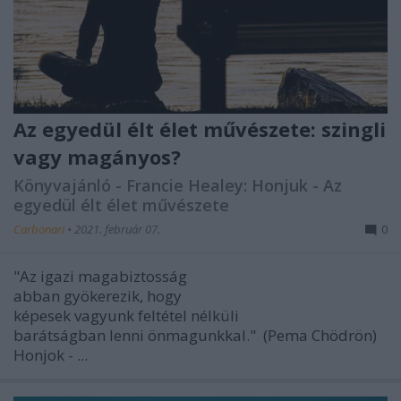
Az egyedül élt élet művészete: szingli
vagy magányos?
Könyvajánló - Francie Healey: Honjuk - Az
egyedül élt élet művészete
Carbonari
•
2021. február 07.
0
"Az igazi magabiztosság
abban gyökerezik, hogy
képesek vagyunk feltétel nélküli
barátságban lenni önmagunkkal." (Pema Chödrön)
Honjok - ...