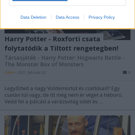
Data Deletion
Data Access
Privacy Policy
Harry Potter - Roxforti csata
folytatódik a Tiltott rengetegben!
Társasjáték - Harry Potter: Hogwarts Battle -
The Monster Box of Monsters
GReni
•
2021. február 02.
0
Legyőzted a nagy Voldemortot és csatlósait? Egy
csatán túl vagy, de itt még nem ér véget a háború.
Vedd fel a pálcád a varázsvilág sötét és ...