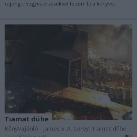
rajongó, vegyes érzésekkel tettem le a könyvet.
...
Tiamat dühe
Könyvajánló - James S. A. Corey: Tiamat dühe
GReni
•
2021. február 05.
0