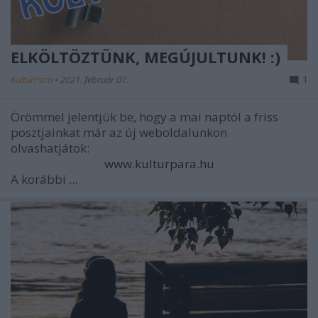
ELKÖLTÖZTÜNK, MEGÚJULTUNK! :)
KultúrPara
•
2021. február 07.
1
Örömmel jelentjük be, hogy a mai naptól a friss
posztjainkat már az új weboldalunkon
olvashatjátok:
www.kulturpara.hu
A korábbi ...