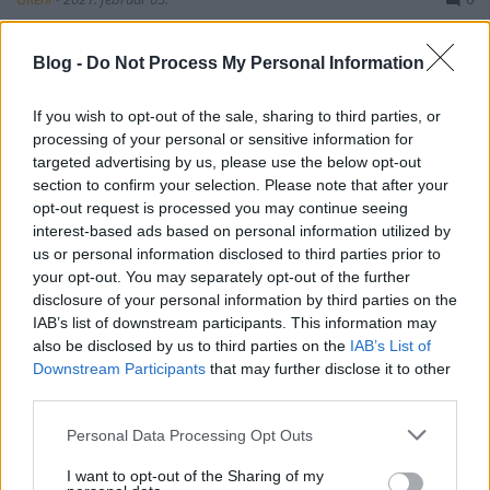
"
Galaxis szerte ezerháromszáz kapu nyílt a
Blog -
Do Not Process My Personal Information
különböző naprendszerekbe. Ám miközben az
emberiség egy idegen civilizáció romjain építgeti ...
If you wish to opt-out of the sale, sharing to third parties, or
processing of your personal or sensitive information for
targeted advertising by us, please use the below opt-out
section to confirm your selection. Please note that after your
opt-out request is processed you may continue seeing
interest-based ads based on personal information utilized by
us or personal information disclosed to third parties prior to
your opt-out. You may separately opt-out of the further
disclosure of your personal information by third parties on the
IAB’s list of downstream participants. This information may
also be disclosed by us to third parties on the
IAB’s List of
Downstream Participants
that may further disclose it to other
third parties.
Please note that this website/app uses one or more Google
Personal Data Processing Opt Outs
services and may gather and store information including but
not limited to your visit or usage behaviour. You may click to
I want to opt-out of the Sharing of my