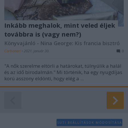
Inkább meghalok, mint veled éljek
továbbra is (vagy nem?)
Könyvajánló - Nina George: Kis francia bisztró
Carbonari
•
2021. január 30.
0
"A nők szerelme eltörli a határokat, túlnyúlik a halál
és az idő birodalmán." Mi történik, ha egy nyugdíjas
korú asszony eldönti, hogy elég a ...
SÜTI BEÁLLÍTÁSOK MÓDOSÍTÁSA