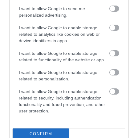
I want to allow Google to send me
personalized advertising.
Ilyen az igazi élet?
I want to allow Google to enable storage
Könyvajánló - Adeline Dieudonné: Az igazi élet
related to analytics like cookies on web or
Arthur Arthurus
•
2021. február 03.
0
device identifiers in apps.
I want to allow Google to enable storage
Kőkemény regény a családon belüli erőszak
related to functionality of the website or app.
legnagyobb áldozatairól: a gyerekekről.
...
I want to allow Google to enable storage
related to personalization.
I want to allow Google to enable storage
related to security, including authentication
functionality and fraud prevention, and other
user protection.
CONFIRM